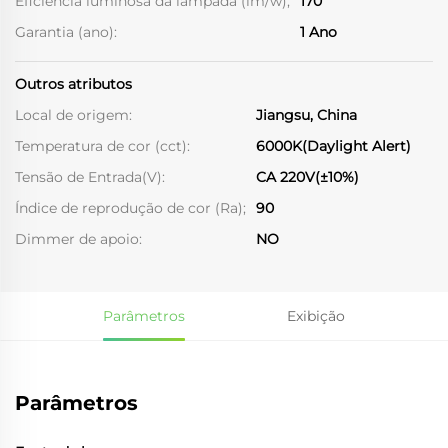
Eficiência luminosa da lâmpada (lm/w);
170
Garantia (ano):
1 Ano
Outros atributos
Local de origem:
Jiangsu, China
Temperatura de cor (cct):
6000K(Daylight Alert)
Tensão de Entrada(V):
CA 220V(±10%)
Índice de reprodução de cor (Ra);
90
Dimmer de apoio:
NO
Parâmetros
Exibição
Parâmetros