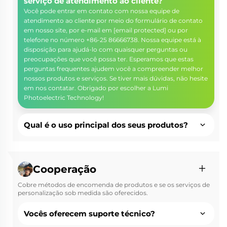
serviço de atendimento ao cliente?
Você pode entrar em contato com nossa equipe de
atendimento ao cliente por meio do formulário de contato
em nosso site, por e-mail em
[email protected]
ou por
telefone no número +86-25 86666738. Nossa equipe está à
disposição para ajudá-lo com quaisquer perguntas ou
preocupações que você possa ter. Esperamos que estas
perguntas frequentes ajudem você a compreender melhor
nossos produtos e serviços. Se tiver mais dúvidas, não hesite
em nos contatar. Obrigado por escolher a Lumi
Photoelectric Technology!
Qual é o uso principal dos seus produtos?
Cooperação
Cobre métodos de encomenda de produtos e se os serviços de
personalização sob medida são oferecidos.
Vocês oferecem suporte técnico?