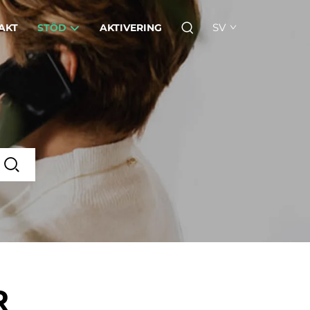
SV
AKT
STÖD
AKTIVERING
R