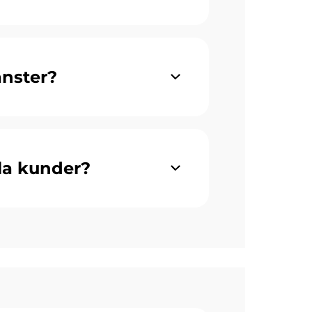
änster?
lla kunder?