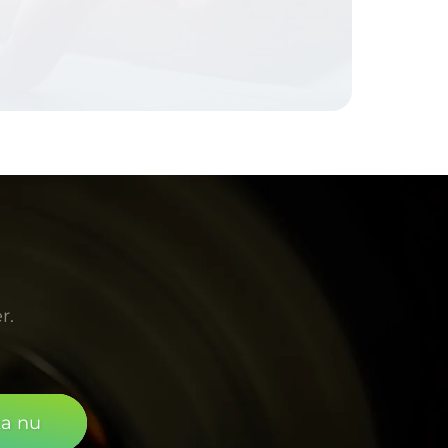
r.
ka nu