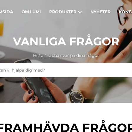
MSIDA
OM LUMI
PRODUKTER
NYHETER
KONT
VANLIGA FRÅGOR
Hitta snabba svar på dina frågor
FRAMHÄVDA FRÅGO