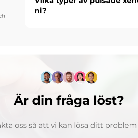
Vilka typer av pulsade xe
ni?
och
Är din fråga löst?
ta oss så att vi kan lösa ditt problem