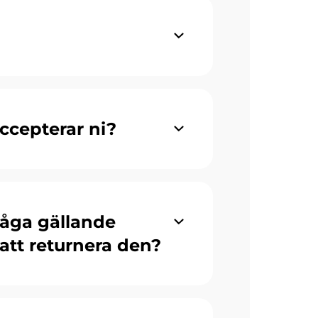
ccepterar ni?
råga gällande
 att returnera den?