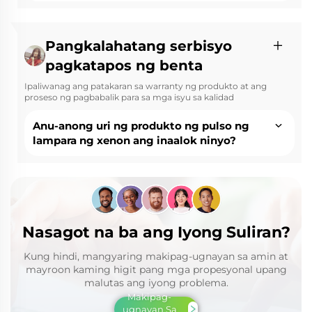
Pangkalahatang serbisyo
pagkatapos ng benta
Ipaliwanag ang patakaran sa warranty ng produkto at ang
proseso ng pagbabalik para sa mga isyu sa kalidad
Anu-anong uri ng produkto ng pulso ng
lampara ng xenon ang inaalok ninyo?
Nasagot na ba ang Iyong Suliran?
Kung hindi, mangyaring makipag-ugnayan sa amin at
mayroon kaming higit pang mga propesyonal upang
malutas ang iyong problema.
Makipag-
ugnayan Sa