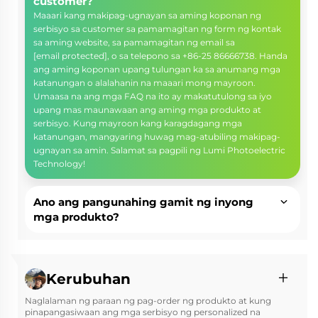
customer?
Maaari kang makipag-ugnayan sa aming koponan ng
serbisyo sa customer sa pamamagitan ng form ng kontak
sa aming website, sa pamamagitan ng email sa
[email protected]
, o sa telepono sa +86-25 86666738. Handa
ang aming koponan upang tulungan ka sa anumang mga
katanungan o alalahanin na maaari mong mayroon.
Umaasa na ang mga FAQ na ito ay makatutulong sa iyo
upang mas maunawaan ang aming mga produkto at
serbisyo. Kung mayroon kang karagdagang mga
katanungan, mangyaring huwag mag-atubiling makipag-
ugnayan sa amin. Salamat sa pagpili ng Lumi Photoelectric
Technology!
Ano ang pangunahing gamit ng inyong
mga produkto?
Kerubuhan
Naglalaman ng paraan ng pag-order ng produkto at kung
pinapangasiwaan ang mga serbisyo ng personalized na