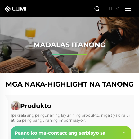
TL
MADALAS ITANONG
MGA NAKA-HIGHLIGHT NA TANONG
Produkto
Ipakilala ang pangunahing layunin ng produkto, mga tiyak na uri
at iba pang pangunahing impormasyon.
Paano ko ma-contact ang serbisyo sa