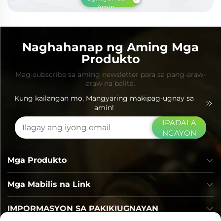
Amin
Naghahanap ng Aming Mga
Produkto
Mag-subscribe sa aming newsletter para sa pang-araw-
araw na balita.
Kung kailangan mo, Mangyaring makipag-ugnay sa
amin!
IPADALA
NGAYON
Mga Produkto
Mga Mabilis na Link
IMPORMASYON SA PAKIKIUGNAYAN