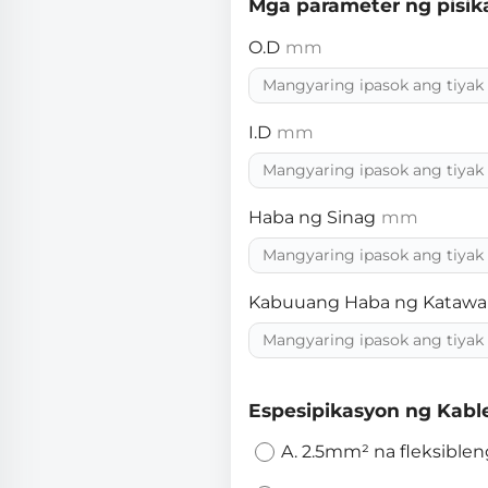
Mga parameter ng pisik
O.D
mm
I.D
mm
Haba ng Sinag
mm
Kabuuang Haba ng Katawa
Espesipikasyon ng Kabl
A. 2.5mm² na fleksiblen