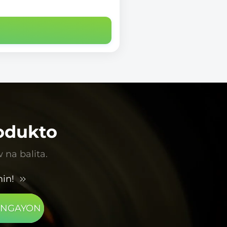
odukto
na balita.
in!
 NGAYON