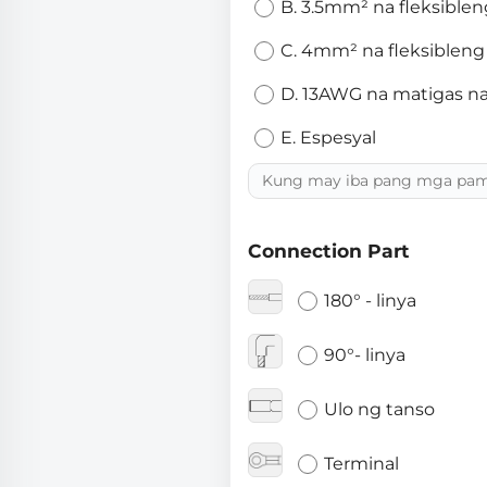
B. 3.5mm² na fleksiblen
C. 4mm² na fleksibleng
D. 13AWG na matigas na
E. Espesyal
Connection Part
180° - linya
90°- linya
Ulo ng tanso
Terminal