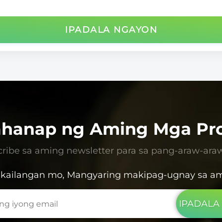
IPADALA NGAYON
hanap ng Aming Mga Pr
ribe sa aming newsletter para sa pang-araw-araw 
kailangan mo, Mangyaring makipag-ugnay sa am
IPADALA