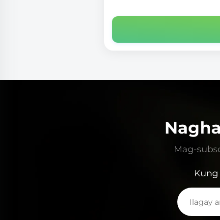
Nagha
Mag-subsc
Kung 