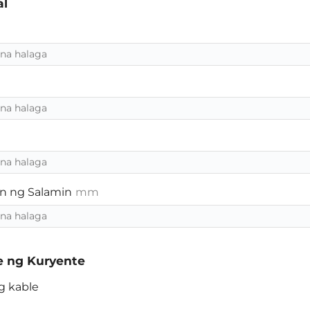
al
n ng Salamin
mm
e ng Kuryente
g kable