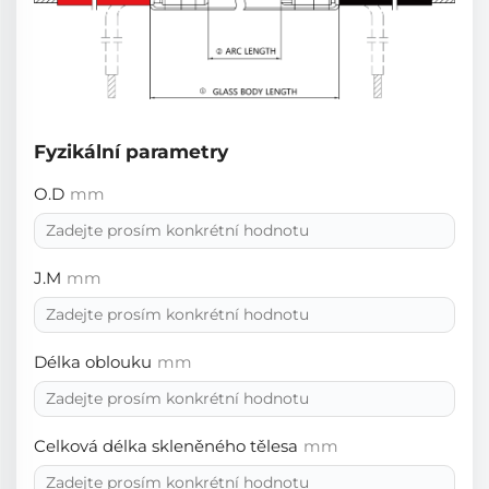
Fyzikální parametry
O.D
mm
J.M
mm
Délka oblouku
mm
Celková délka skleněného tělesa
mm