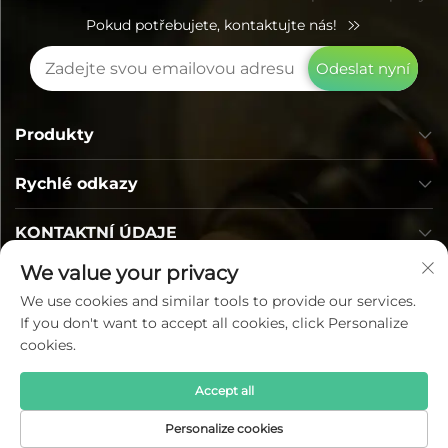
Pokud potřebujete, kontaktujte nás!
Odeslat nyní
Produkty
Rychlé odkazy
KONTAKTNÍ ÚDAJE
We value your privacy
We use cookies and similar tools to provide our services.
If you don't want to accept all cookies, click Personalize
cookies.
Accept all
Copyright © Lumi Photoelectric Technology Co., Ltd.
Všechna práva vyhrazena —
Zásady ochrany soukromí
—
Personalize cookies
Blog