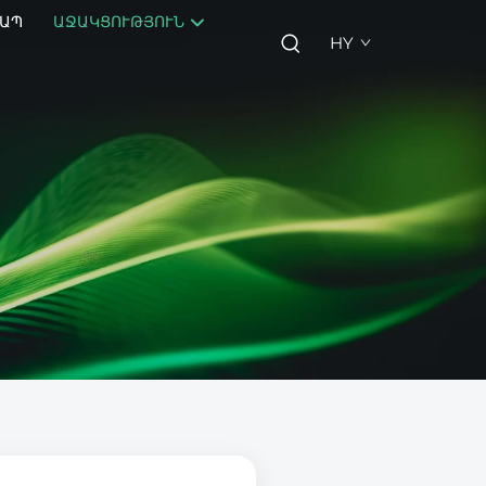
ԱՊ
ԱՋԱԿՑՈՒԹՅՈՒՆ
HY