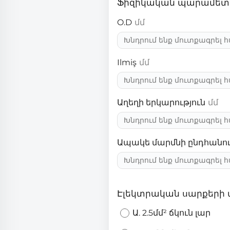
Ֆիզիկական պարամետ
O.D
մմ
Ilmiş
մմ
Աղեղի երկարություն
մմ
Ապակե մարմնի ընդհանու
Էլեկտրական սարքերի
Ա. 2.5մմ² ճկուն լար