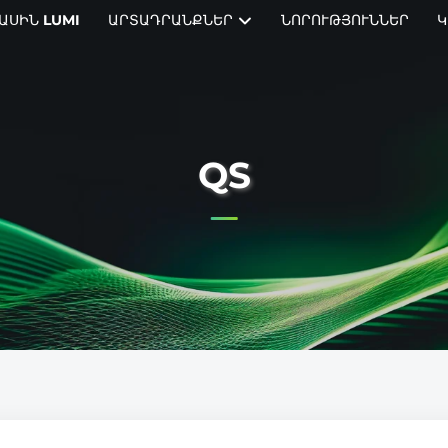
ԱՍԻՆ LUMI
ԱՐՏԱԴՐԱՆՔՆԵՐ
ՆՈՐՈՒԹՅՈՒՆՆԵՐ
Կ
QS