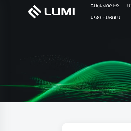
ԳԼԽԱՎՈՐ ԷՋ
Մ
ԱԿՏԻՎԱՑՈՒՄ