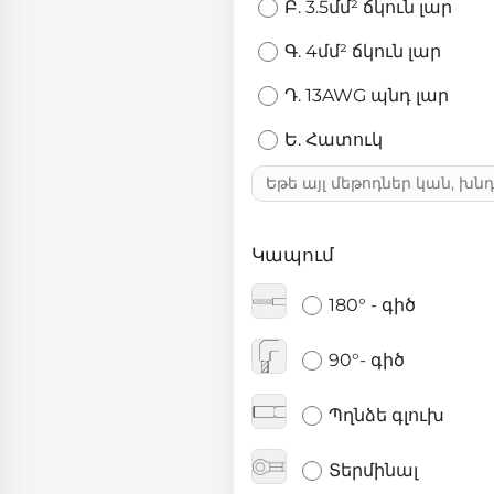
Բ. 3.5մմ² ճկուն լար
Գ. 4մմ² ճկուն լար
Դ. 13AWG պնդ լար
Ե. Հատուկ
Կապում
180° - գիծ
90°- գիծ
Պղնձե գլուխ
Տերմինալ