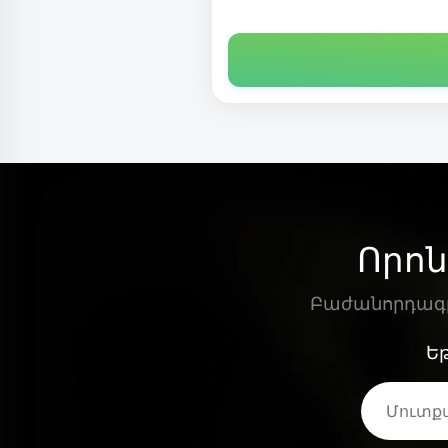
Որոն
Բաժանորդագրվ
Եթ