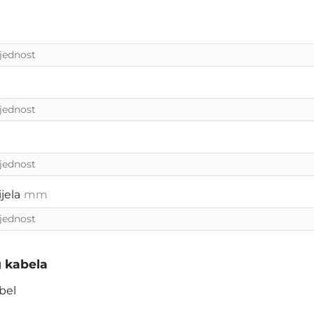
jela
mm
g kabela
abel