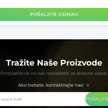
POŠALJITE ODMAH
Tražite Naše Proizvode
Pretplatite se na naš newsletter za dnevne vijesti.
Ako trebate, kontaktirajte nas!
POŠALJI