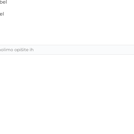
abel
el