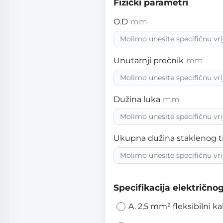
Fizički parametri
O.D
mm
Unutarnji prečnik
mm
Dužina luka
mm
Ukupna dužina staklenog ti
Specifikacija električno
A. 2,5 mm² fleksibilni k