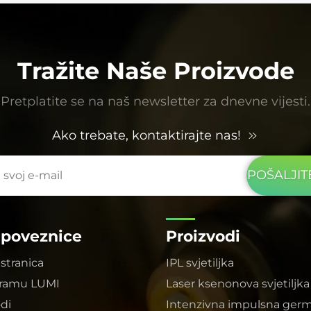
što puno zadovoljava standarde sigurnosti
hrane. LUMI tim nam je također pružio stručnu
podršku u dizajniranju optičke staze,
osiguravajući jednolikost i pokrivenost svjetlosti,
Tražite Naše Proizvode
što je bilo iznimno stručno.
Pretplatite se na naš newsletter za dnevne vijesti.
Ako trebate, kontaktirajte nas!
POŠALJI
 poveznice
Proizvodi
stranica
IPL svjetiljka
gramu LUMI
Laser ksenonova svjetiljka
odi
Intenzivna impulsna germ