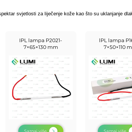
pektar svjetlosti za liječenje kože kao što su uklanjanje dlak
IPL lampa P2021-
lPL lampa P16
7×65×130 mm
7×50×110 
Saznaj više
Saznaj više