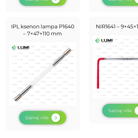
IPL ksenon lampa P1640
NIR1641 – 9×45
– 7×47×110 mm
Saznaj više
Saznaj više