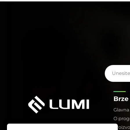
nu
izdržljiv dizajn elektroda i izvrsno hlađenje
također su znatno produljili njezivo vijek
ner.
trajanja, smanjujući troškove održavanja za naše
klijente.
Brze
Glavna 
O pro
Proizv