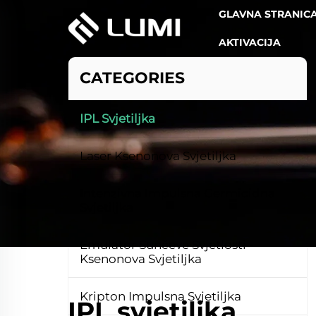
GLAVNA STRANIC
AKTIVACIJA
CATEGORIES
IPL Svjetiljka
Laser Ksenonova Svjetiljka
Intenzivna Impulsna Germicidna
Svjetiljka
Emulator Sunčeve Svjetlosti -
Ksenonova Svjetiljka
Kripton Impulsna Svjetiljka
IPL svjetiljka