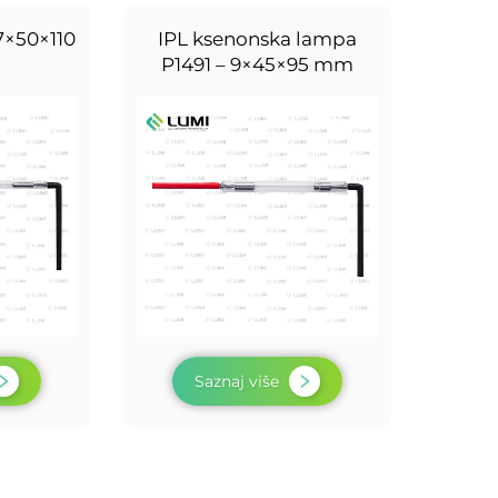
7×50×110
IPL ksenonska lampa
P1491 – 9×45×95 mm
Saznaj više