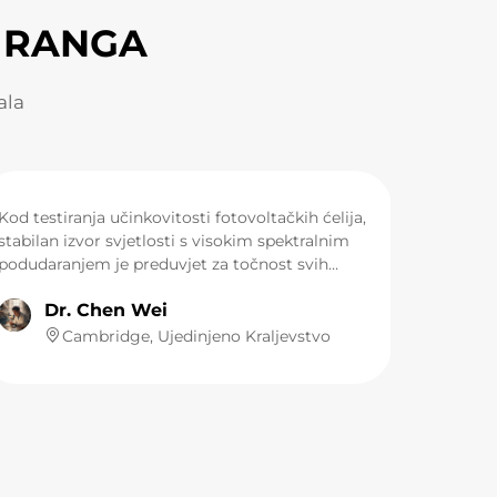
 RANGA
ala
Kod testiranja učinkovitosti fotovoltačkih ćelija,
stabilan izvor svjetlosti s visokim spektralnim
podudaranjem je preduvjet za točnost svih
eksperimentalnih podataka. Glavni izvor
Dr. Chen Wei
svjetlosti za naš AAA razredni solarni simulator
u laboratoriju je ksenonova lampa LUMI solar
Cambridge, Ujedinjeno Kraljevstvo
emulator. Njezin spektralni izlaz u velikoj mjeri
odgovara AM1.5G standardnom spektru, a
neraspodjela zračenja kontrolirana je unutar vrlo
uskog raspona. Tijekom testova starenja
materijala koji traju nekoliko sati, njezina
stabilnost intenziteta svjetlosti je izvrsna, čime
se osigurava čvrsta osnova za dobivanje