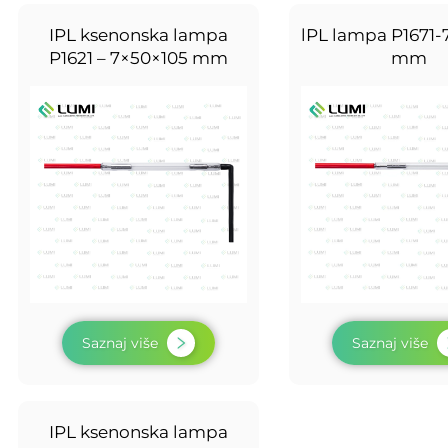
IPL ksenonska lampa
lPL lampa P1671-
P1621 – 7×50×105 mm
mm
Saznaj više
Saznaj više
IPL ksenonska lampa