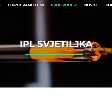
A
O PROGRAMU LUMI
PROIZVODI
NOVICE
KO
IPL SVJETILJKA