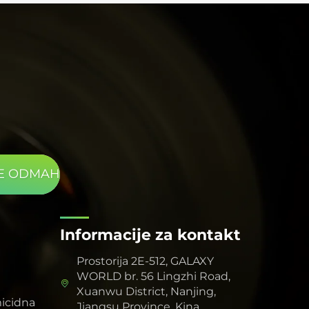
pouzdanih i ponovljivih eksperimentalnih
podataka. Za znanstvena istraživanja, takav izvor
svjetlosti visokih performansi i pouzdanosti je
nezaobilazan i neizmjerivo vrijedan alat.
TE ODMAH
Informacije za kontakt
Prostorija 2E-512, GALAXY
WORLD br. 56 Lingzhi Road,
Xuanwu District, Nanjing,
icidna
Jiangsu Province, Kina.