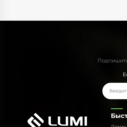
ения
степени соответствует нашим
 ниже,
кристаллическим стержням, а
печивает
эффективность преобразования энергии
ния и
впечатляет. В условиях работы при высокой
Кроме
мощности и высокой частоте он все еще
рует
обеспечивает стабильный импульсный
ртии к
выход, гарантируя точность процессов резк
 основу
и сварки. Его прочная конструкция
 LUMI
электродов и превосходный отвод тепла
ежный
также значительно увеличили срок службы,
Подпишитес
снизив эксплуатационные расходы для
наших клиентов.
Е
Быс
Домаш