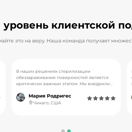
 уровень клиентской п
айте это на веру. Наша команда получает множес
В наших решениях стерилизации
обеззараживание поверхностей является
критически важным этапом. Мы внедрили
технологию LUMI Intense Pulsed Germicidal
Мария Родригес
Lamp, эффективность которой значительно






превосходит традиционные УФ-лампы. Она
Чикаго, США
может генерировать импульсы
интенсивного широкоспектрального света в
чрезвычайно короткое время
(миллисекунды), мгновенно инактивируя