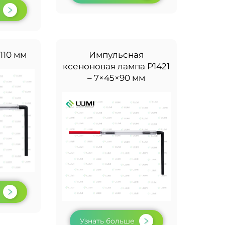
×110 мм
Импульсная
ксеноновая лампа P1421
– 7×45×90 мм
Узнать больше