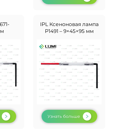
671-
IPL Ксеноновая лампа
мм
P1491 – 9×45×95 мм
Узнать больше