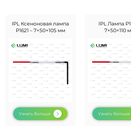
IPL Ксеноновая лампа
lPL Лампа P1
P1621 – 7×50×105 мм
7×50×110 
Узнать больше
Узнать больше