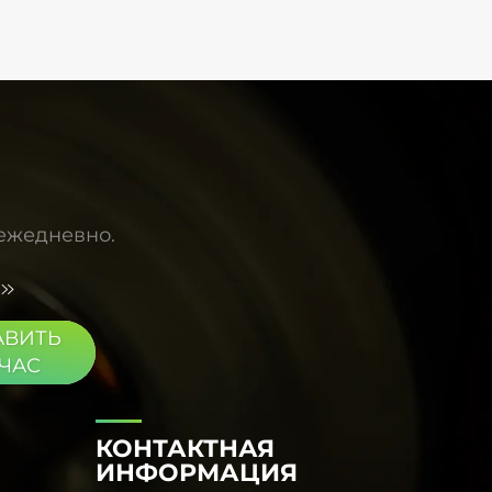
стандартному спектру AM1.5G, а
неравномерность излучения находится в
очень узком диапазоне. Во время испытаний
старения материалов, которые длятся
несколько часов, стабильность
интенсивности света является
превосходной, обеспечивая надежную
основу для получения достоверных и
воспроизводимых экспериментальных
данных. Для научных исследований такой
 ежедневно.
высокопроизводительный и надежный
источник света является незаменимым и
бесценным инструментом.
АВИТЬ
ЧАС
КОНТАКТНАЯ
ИНФОРМАЦИЯ