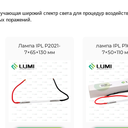
учающая широкий спектр света для процедур воздействи
ых поражений.
Лампа IPL P2021-
лампа IPL P16
7×65×130 мм
7×50×110 