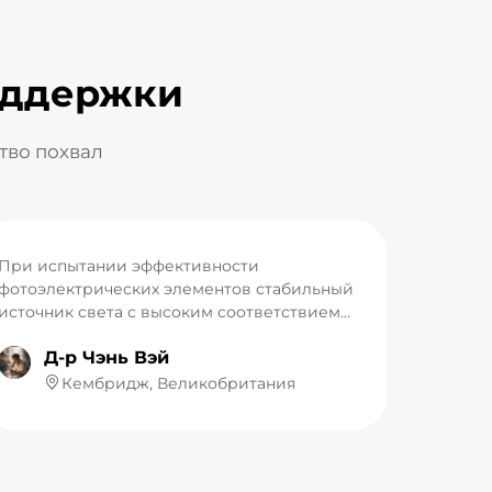
оддержки
тво похвал
При испытании эффективности
фотоэлектрических элементов стабильный
источник света с высоким соответствием
спектра является предпосылкой для
Д-р Чэнь Вэй
точности всех экспериментальных данных.
Основным источником света для солнечного
Кембридж, Великобритания
симулятора класса AAA в нашей
лаборатории является ксеноновая лампа
LUMI, имитирующая солнечный свет. Ее
спектральный выход высоко соответствует