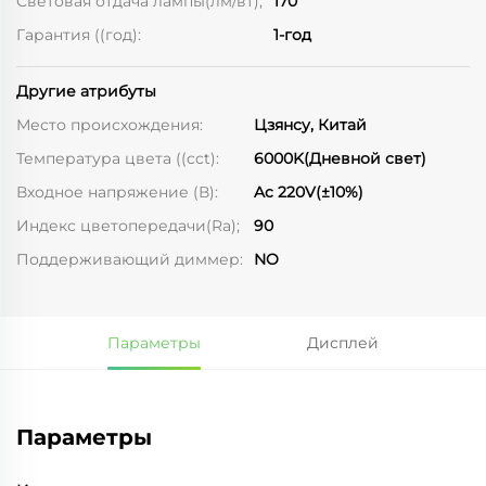
Световая отдача лампы(лм/вт);
170
Гарантия ((год):
1-год
Другие атрибуты
Место происхождения:
Цзянсу, Китай
Температура цвета ((cct):
6000K(Дневной свет)
Входное напряжение (В):
Ac 220V(±10%)
Индекс цветопередачи(Ra);
90
Поддерживающий диммер:
NO
Параметры
Дисплей
Параметры