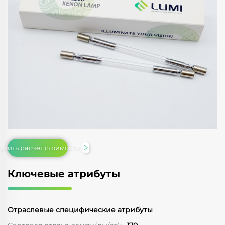
учить расчёт стоимости
Ключевые атрибуты
Отраслевые специфические атрибуты