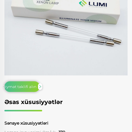
Qiymət təklifi alın
Əsas xüsusiyyətlər
Sənaye xüsusiyyətləri