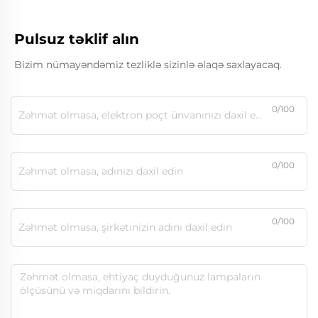
Pulsuz təklif alın
Bizim nümayəndəmiz tezliklə sizinlə əlaqə saxlayacaq.
0/100
0/100
0/100