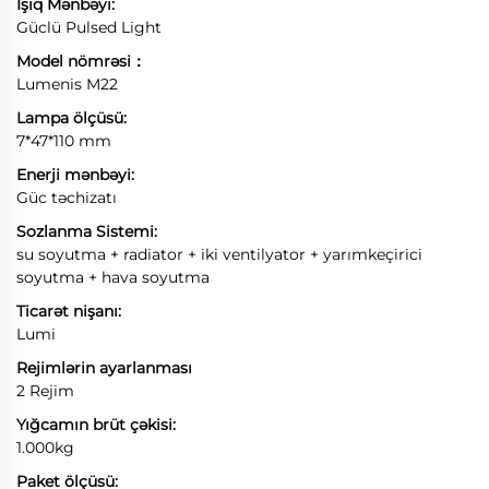
İşıq Mənbəyi:
Güclü Pulsed Light
Model nömrəsi：
Lumenis M22
Lampa ölçüsü:
7*47*110 mm
Enerji mənbəyi:
Güc təchizatı
Sozlanma Sistemi:
su soyutma + radiator + iki ventilyator + yarımkeçirici
soyutma + hava soyutma
Ticarət nişanı:
Lumi
Rejimlərin ayarlanması
2 Rejim
Yığcamın brüt çəkisi:
1.000kg
Paket ölçüsü: