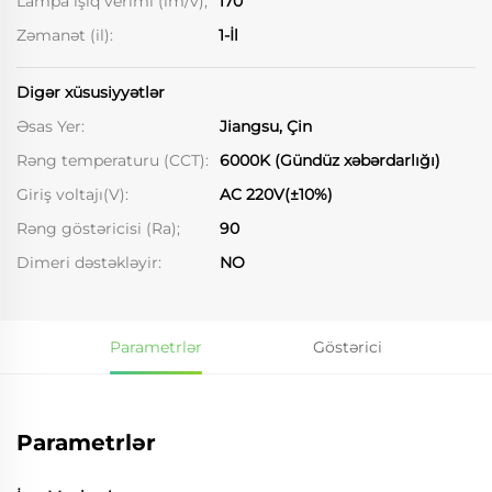
Lampa işıq verimi (lm/v);
170
Zəmanət (il):
1-İl
Digər xüsusiyyətlər
Əsas Yer:
Jiangsu, Çin
Rəng temperaturu (CCT):
6000K (Gündüz xəbərdarlığı)
Giriş voltajı(V):
AC 220V(±10%)
Rəng göstəricisi (Ra);
90
Dimeri dəstəkləyir:
NO
Parametrlər
Göstərici
Parametrlər