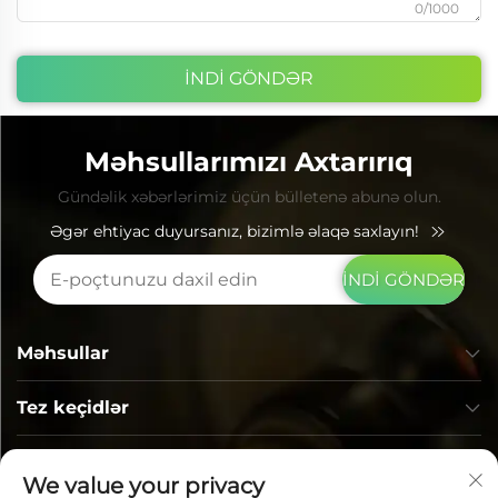
0/1000
İNDİ GÖNDƏR
Məhsullarımızı Axtarırıq
Gündəlik xəbərlərimiz üçün bülletenə abunə olun.
Əgər ehtiyac duyursanız, bizimlə əlaqə saxlayın!
İNDİ GÖNDƏR
Məhsullar
Tez keçidlər
ƏLAQƏ MƏLUMATI
We value your privacy