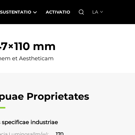
LA
SUSTENTATIO
ACTIVATIO
47×110 mm
dinem et Aestheticam
puae Proprietates
 specificae industriae
cia Luminosa(lm/w);
170