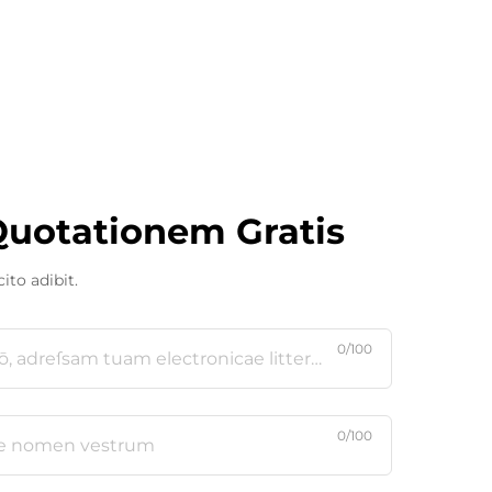
Quotationem Gratis
ito adibit.
0/100
0/100