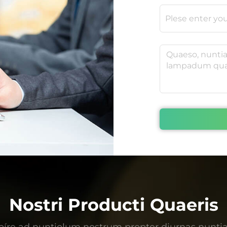
Nostri Producti Quaeris
bíre ad nuntiolum nostrum propter diurnas nuntia