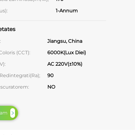
us):
1-Annum
etates
:
Jiangsu, China
oloris (CCT):
6000K(Lux Diei)
V):
AC 220V(±10%)
Redintegrati(Ra);
90
scuratorem:
NO
tam