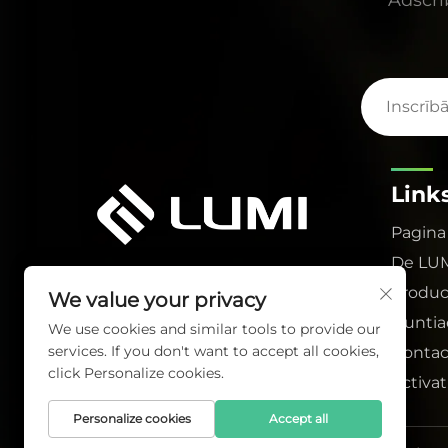
Link
Pagina
De LU
Produc
We value your privacy
Nuntia
We use cookies and similar tools to provide our
services. If you don't want to accept all cookies,
Contac
click Personalize cookies.
Activat
Personalize cookies
Accept all