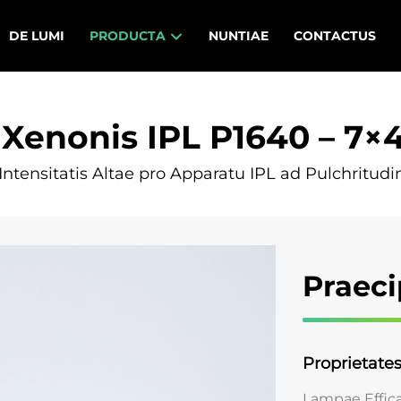
DE LUMI
PRODUCTA
NUNTIAE
CONTACTUS
Xenonis IPL P1640 – 7×
ntensitatis Altae pro Apparatu IPL ad Pulchritu
Praeci
Proprietates
Lampae Effica