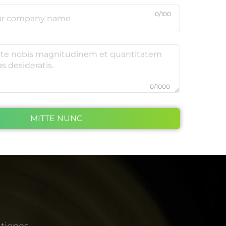
0/100
0/1000
MITTE NUNC
tiones.