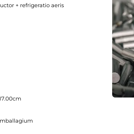
ctor + refrigeratio aeris
 17.00cm
Imballagium