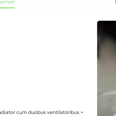
laoreet
radiator cum duobus ventilatoribus +