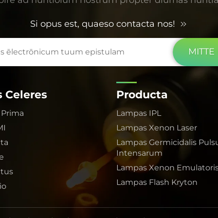
Si opus est, quaeso contacta nos!
MITTE
s Celeres
Producta
 Prima
Lampas IPL
MI
Lampas Xenon Laser
ta
Lampas Germicidalis Pul
Intensarum
e
Lampas Xenon Emulatoris 
tus
Lampas Flash Kryton
io