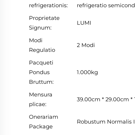
refrigerationis:
refrigeratio semicondu
Proprietate
LUMI
Signum:
Modi
2 Modi
Regulatio
Pacqueti
Pondus
1.000kg
Bruttum:
Mensura
39.00cm * 29.00cm *
plicae:
Onerariam
Robustum Normalis 
Package