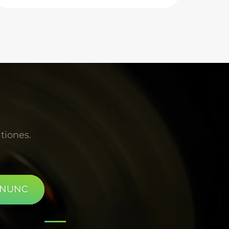
congruit cum spectra AM1.5G standard, et non
uniformitas radiationis intra angustum spatium
controlatur. In experimentis aetatis materiae
quae horas complures durant, stabilitas
intensitatis lucis eius praestantissima est, nobis
firmam fundamentum suppeditans ut data fida
ac repetibilia consequamur. Ad scientiam
investigandam, talis fons lucis altissimae
praestantiae ac fidelis inestimabilis et
necessarius est.
tiones.
 NUNC