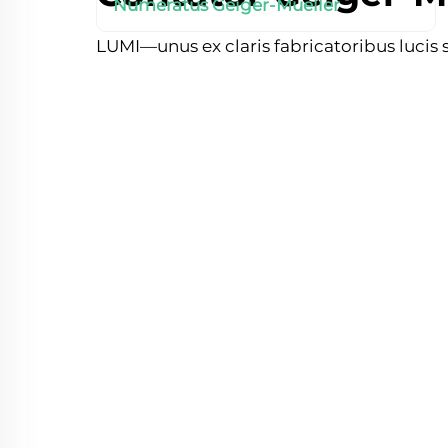
Numeratus Geiger-Mueller
LUMI—unus ex claris fabricatoribus lucis s