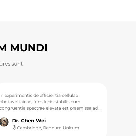
M MUNDI
ures sunt
In experimentis de efficientia cellulae
photovoltaicae, fons lucis stabilis cum
congruentia spectrae elevata est praemissa ad
omnia data experimentalia accurata. Fons lucis
Dr. Chen Wei
principalis simulatoris solis classis AAA in
nostro laboratorio est lumen xenoni emulantis
Cambridge, Regnum Unitum
solis LUMI. Eius egressus spectralis valde