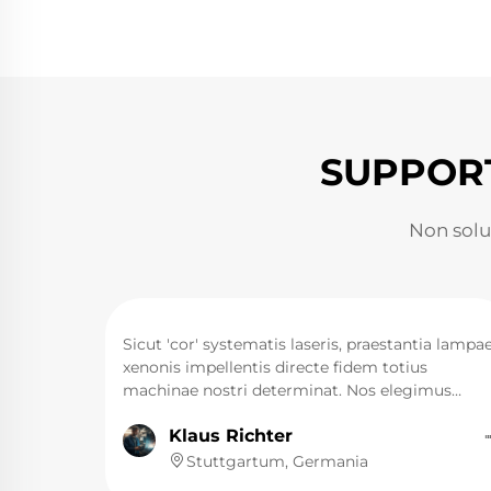
SUPPOR
Non solu
 in
Sicut 'cor' systematis laseris, praestantia lampa
ostris
xenonis impellentis directe fidem totius
x multis
machinae nostri determinat. Nos elegimus
L LUMI
lampas xenonis LUMI ad usum in YAG nostro
Klaus Richter
cti
laseri, et prudentissima electio fuit. Praeclara es
tibus
fiducia in actu incitandi, cum energia spectralis
Stuttgartum, Germania
 et longa
producta cum virgulis nostris crystallinis