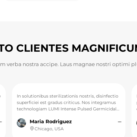
TO CLIENTES MAGNIFICU
m verba nostra accipe. Laus magnae nostri optimi pl
e
In solutionibus sterilizationis nostris, disinfectio
superficiei est gradus criticus. Nos integramus
technologiam LUMI Intense Pulsed Germicidal
Lamp, cuius efficacia longe superat lampas UV
Maria Rodriguez
t
tradicionales. Haec potest emittere pulsus
luminis intensi et spectrum lati in tempore
Chicago, USA
brevissimo (millisecondis), microorganismos