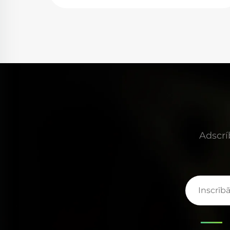
nsae et
congruit, et efficacia conversionis energiae
e infra
mirabilis est. In condicionibus altiorem
inem
potestatem et frequentiam habentibus, tamen
ostrarum
pulsus stabiles emittuntur, praecisionem in
t.
processibus secandi et soldandi servantibus.
irifice
Electrodii solidi constructio et dissipatione
em pro
fervoris egregia etiam usum longiorem et
et.
minorem in expensis tenuerunt.
tiam
Adscrí