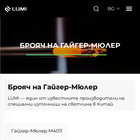
BG
БРОЯЧ НА ГАЙГЕР-МЮЛЕР
Брояч на Гайгер-Мюлер
LUMI — един от известните производители на
специални източници на светлина в Китай.
Гайгер-Мюлер M4011