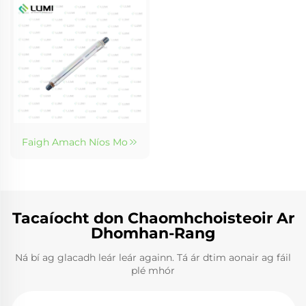
Faigh Amach Níos Mo
Tacaíocht don Chaomhchoisteoir Ar
Dhomhan-Rang
Ná bí ag glacadh leár leár againn. Tá ár dtim aonair ag fáil
plé mhór