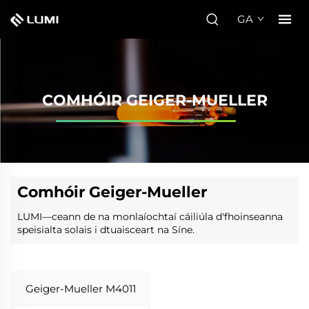
GA
COMHÓIR GEIGER-MUELLER
Comhóir Geiger-Mueller
LUMI—ceann de na monlaíochtaí cáiliúla d'fhoinseanna
speisialta solais i dtuaisceart na Síne.
Geiger-Mueller M4011