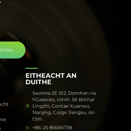
í
Anois
EITHEACHT AN
DUITHE
Seomra 2E-512, Domhan na
hGalaxies, Uimh. 56 Bóthar
ocht
Lingzhi, Contae Xuanwu,
Nanjing, Cúige Jiangsu, An
tSín.
ine
+86-25 86666738
n