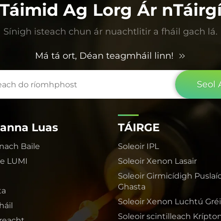
Táimid Ag Lorg Ár nTáirg
Sínigh isteach chun ár nuachtlitir a fháil gach lá.
Má tá ort, Déan teagmháil linn!
Seol 
anna Luas
TÁIRGE
nach Baile
Soleoir IPL
le LUMI
Soleoir Xenon Lasair
Soleoir Girmicídigh Puslaí
Ghasta
ta
Soleoir Xenon Luchtú Gré
áil
Soleoir scintilleach Krípto
ireacht