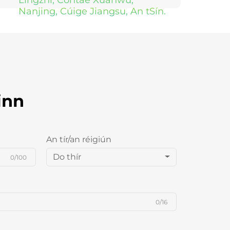
Lingzhi, Contae Xuanwu,
Nanjing, Cúige Jiangsu, An tSín.
inn
An tír/an réigiún
Do thír
0/100
0/16