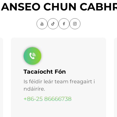
 ANSEO CHUN CABH
Tacaíocht Fón
Is féidir leár team freagairt i
ndáiríre.
+86-25 86666738