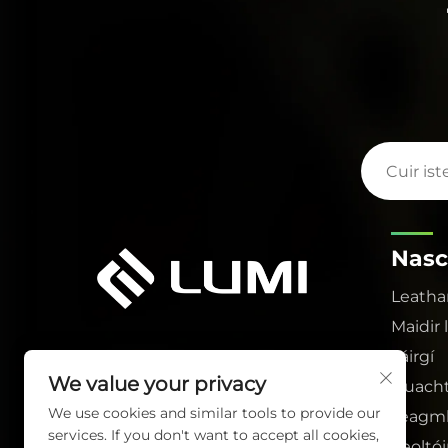
Nasc
Leatha
Maidir 
Táirgí
We value your privacy
Nuach
We use cookies and similar tools to provide our
Teagmh
services. If you don't want to accept all cookies,
Seoltó