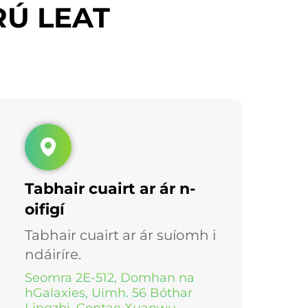
RÚ LEAT
Tabhair cuairt ar ár n-
oifigí
Tabhair cuairt ar ár suíomh i
ndáiríre.
Seomra 2E-512, Domhan na
hGalaxies, Uimh. 56 Bóthar