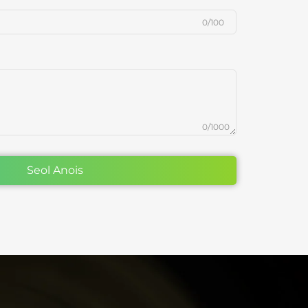
0/100
0/1000
Seol Anois