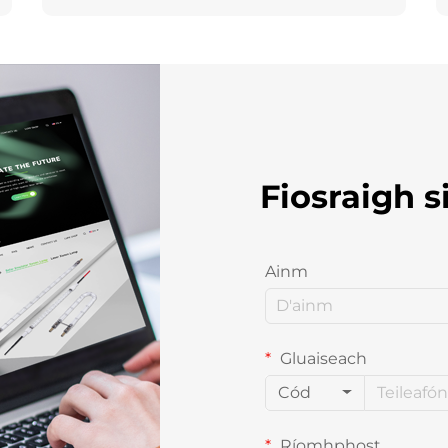
Fiosraigh s
Ainm
Gluaiseach
Cód
Ríomhphost