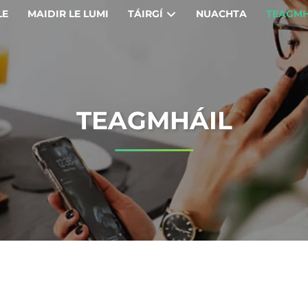
LE
MAIDIR LE LUMI
TÁIRGÍ
NUACHTA
TEAGMH
TEAGMHÁIL