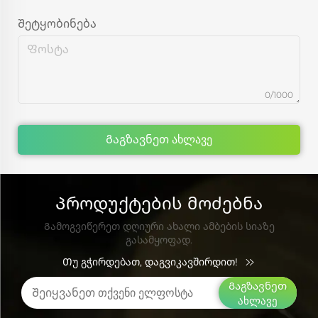
Შეტყობინება
0/1000
Გაგზავნეთ ახლავე
Პროდუქტების მოძებნა
Გამოგვიწერეთ დღიური ახალი ამბების სიაზე
გასამყოფად.
Თუ გჭირდებათ, დაგვიკავშირდით!
Გაგზავნეთ
ახლავე