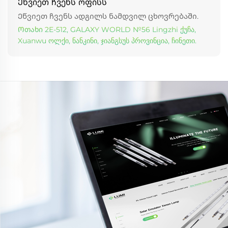
Ეწვიეთ ჩვენს ოფისს
Ეწვიეთ ჩვენს ადგილს ნამდვილ ცხოვრებაში.
Ოთახი 2E-512, GALAXY WORLD №56 Lingzhi ქუჩა,
Xuanwu ოლქი, ნანკინი, ჯიანგსუს პროვინცია, ჩინეთი.