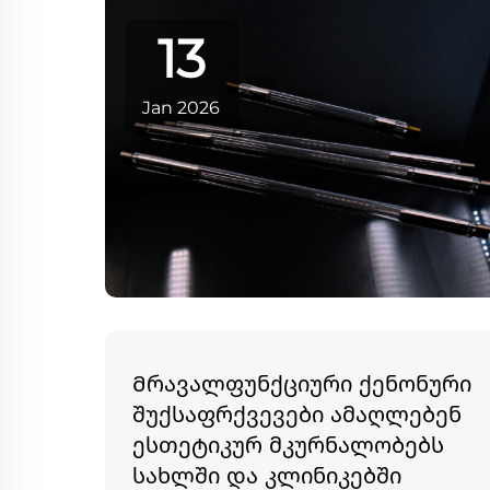
გასაუმჯობესებლად, ტრადიციული
13
ქსენონური ლამპების დიზაინთან
დაკავშირებული შეზღუდვები
increasingly ხშირად ხდება შემჩნევადი.
Jan 2026
ის, რაც ადრე დასაკმაყოფილებლად
მუშაობდა დაბალიდან საშუალო
მნიშვნელობების დიაპაზონში, ახლა
უფრო მეტ წნეხს განიცდის...
Მრავალფუნქციური ქენონური
შუქსაფრქვევები ამაღლებენ
ესთეტიკურ მკურნალობებს
სახლში და კლინიკებში