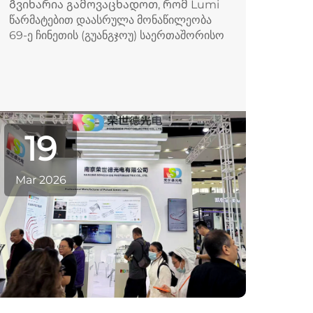
Გვიხარია გამოვაცხადოთ, რომ Lumi
წარმატებით დაასრულა მონაწილეობა
69-ე ჩინეთის (გუანგჯოუ) საერთაშორისო
კრასოტის გამოფენაზე (CIBE 2026),
რომელიც მიმდინარეობდა მარტის 10–12
რიცხვებში ჩინეთის იმპორტისა და
ექსპორტის საერთაშორისო ფერის
კომპლექსში, გუანგჯოუში. როგორც ერთ-
ერთი...
19
Mar 2026