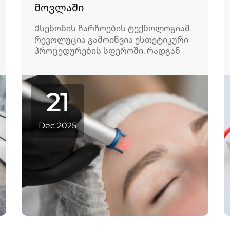
მოვლაში
Ქსენონის ჩარჩოების ტექნოლოგიამ
რევოლუცია გამოიწვია ესთეტიკური
პროცედურების სფეროში, რადგან
უზრუნველყოფს თმის შეშლას, კანის
აღდგენას და სამიზნე
დერმატოლოგიურ თერაპიებს
21
საიმედო და მაღალი ინტენსივობის
სინათლის წყაროებით. პირიქით
ტრადიციულ უწყვეტ სინათლის
Dec 2025
სისტემების, ქსენონის ჩარჩოები...