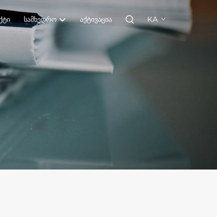
KA
ᲥᲢᲘ
ᲡᲐᲛᲮᲔᲓᲠᲝ
ᲐᲥᲢᲘᲕᲐᲪᲘᲐ