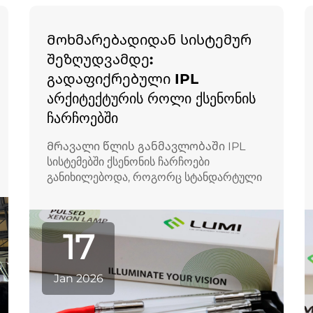
Მოხმარებადიდან სისტემურ
შეზღუდვამდე:
გადაფიქრებული IPL
არქიტექტურის როლი ქსენონის
ჩარჩოებში
Მრავალი წლის განმავლობაში IPL
სისტემებში ქსენონის ჩარჩოები
განიხილებოდა, როგორც სტანდარტული
მოხმარებადი კომპონენტები —
ელემენტები, რომლებიც მოელოდნენ
იმას, რომ ისინი ილღობოდნენ,
17
შეეცვალებოდნენ და ძირითადად
რჩებოდნენ სისტემის ძირეული დიზაინის
გარეთ. თუმცა, როგორც კი IPL
Jan 2026
პლატფორმები მიმავლობით მიდიან
უფრო მაღალი სიმძლავრისკენ...