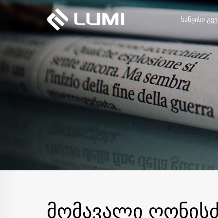
ᲡᲐᲬᲧᲘᲡᲘ ᲒᲕ
ᲛᲝᲛᲐᲕᲐᲚᲘ ᲦᲝᲜᲘᲡᲫ