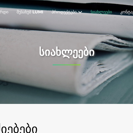
ᲔᲠᲓᲘ
ᲨᲔᲡᲐᲮᲔᲑ LUMI
ᲞᲠᲝᲓᲣᲥᲢᲔᲑᲘ
ᲡᲘᲐᲮᲚᲔᲔᲑᲘ
ᲙᲝᲜᲢᲐ
ᲡᲘᲐᲮᲚᲔᲔᲑᲘ
ᲘᲔᲑᲔᲑᲘ