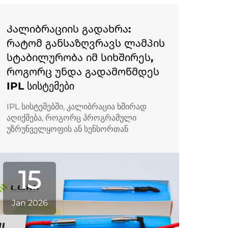
Კალიბრაციის გადახრა:
რატომ განსაზღვრავს ლამპის
სტაბილურობა იმ სიხშირეს,
როგორც უნდა გადამოწმდეს
IPL სისტემები
IPL სისტემებში, კალიბრაცია ხშირად
აღიქმება, როგორც პროგრამული
უზრუნველყოფის ან სენსორთან
დაკავშირებული ამოცანა. თუმცა,
წარმოებლებისა და სერვისული გუნდების
მიერ შეგროვებული გრძელვადიანი
15
ექსპლუატაციის მონაცემები მიუთითებს
იმაზე, რომ კალიბრაციის გადახრა
ძირეულად განპირობებულია ჩარჩო-
Jan 2026
ლამპის სტაბილურობით...