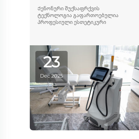
Ქენონური შუქსაფრქვის
ტექნოლოგია გაფართოებულია
პროფესიული ესთეტიკური
კლინიკების გარეთ და ახლა უფრო
ხშირად ინტეგრირდება
მრავალფუნქციურ ლოდსაშუქე
მოწყობილობებში კლინიკური და
23
სახლის გამოყენებისთვის. მიწოდება
მოკლე, მაღალი ინტენსივობის
სპექტრული სინათლის შეტევებით...
Dec 2025