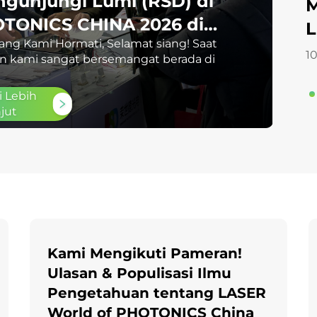
Mempercepat Ekspansi ke
1
 Laser Internasional ke-16 (Laser Korea
e Luar Negeri
Luar Negeri
ameran KINTEX di Seoul, Korea Selatan.
 Ltd. tampil kuat dalam acara tersebut,
10 Jul 2026
s...
i Lebih
jut
Kami Mengikuti Pameran!
Ulasan & Populisasi Ilmu
Pengetahuan tentang LASER
World of PHOTONICS China