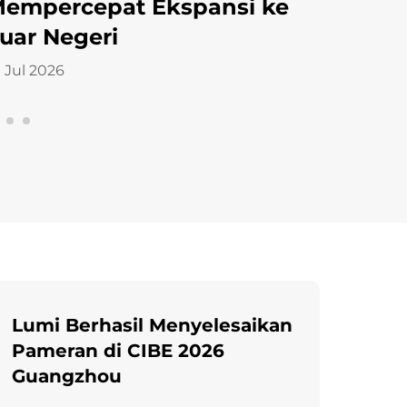
9 Mar 2026
CHINA 
18 Mar 2026
Lumi Berhasil Menyelesaikan
Pameran di CIBE 2026
Guangzhou