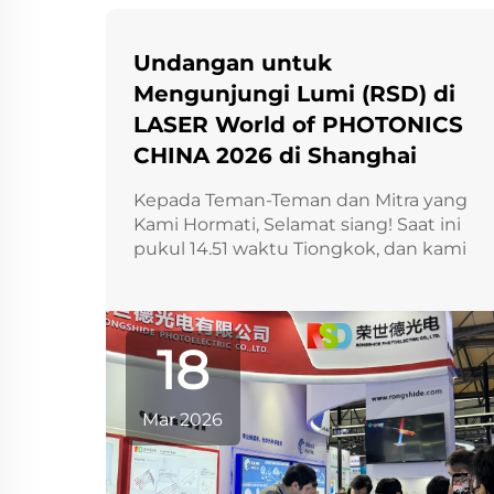
Undangan untuk
Mengunjungi Lumi (RSD) di
LASER World of PHOTONICS
CHINA 2026 di Shanghai
Kepada Teman-Teman dan Mitra yang
Kami Hormati, Selamat siang! Saat ini
pukul 14.51 waktu Tiongkok, dan kami
sangat bersemangat berada di sini
pada hari pertama LASER World of
PHOTONICS CHINA 2026 di Shanghai!
Bagi yang belum mengetahui, merek
18
kami di pasar Tiongkok adalah RS...
Mar 2026