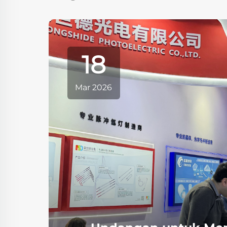
10
Jul 2026
Undangan untuk
Mengunjungi Lumi (RSD)
Lumi Photoelectric
LASER World of PHOTO
Bersinar di Laser K