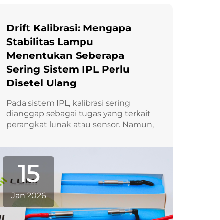
Drift Kalibrasi: Mengapa
Stabilitas Lampu
Menentukan Seberapa
Sering Sistem IPL Perlu
Disetel Ulang
Pada sistem IPL, kalibrasi sering
dianggap sebagai tugas yang terkait
perangkat lunak atau sensor. Namun,
data operasional jangka panjang dari
produsen maupun tim layanan
semakin menunjukkan bahwa drift
15
kalibrasi pada dasarnya dipengaruhi
oleh stabilitas lampu kilat,...
Jan 2026