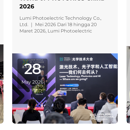
2026
Lumi Photoelectric Technology Co.,
Ltd. ｜ Mei 2026 Dari 18 hingga 20
Maret 2026, Lumi Photoelectric
Technology Co., Ltd. berpartisipasi
sebagai peserta pameran dalam LASER
World of PHOTONICS China 2026 yang
diselenggarakan di Shanghai New
Internati...
28
May 2026