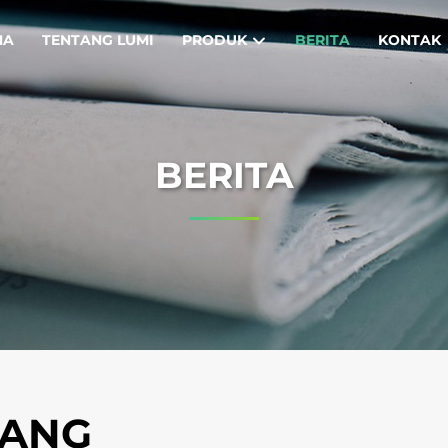
MA
TENTANG LUMI
PRODUK
BERITA
KONTAK
BERITA
TANG