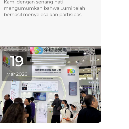
Kami dengan senang hati
mengumumkan bahwa Lumi telah
berhasil menyelesaikan partisipasi
kami dalam Pameran Kecantikan
Internasional Tiongkok ke-69
(Guangzhou) (CIBE 2026), yang
diselenggarakan dari tanggal 10–12
Maret di Kompleks Pameran Impor
dan Ekspor Tiongkok di Guangzhou.
19
Sebagai salah satu...
Mar 2026