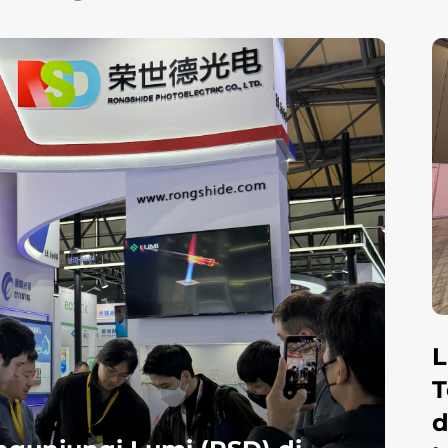
L
Lumi Photoelectric
P
Technology Co., Ltd. Bersinar
 di
 Technology Co., Ltd.
G
di Laser Korea 2026,
NICS
orea 2026, Mempercepat