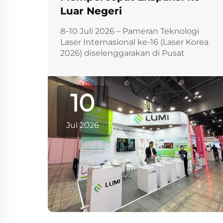
Luar Negeri
8–10 Juli 2026 – Pameran Teknologi
Laser Internasional ke-16 (Laser Korea
2026) diselenggarakan di Pusat
Pameran KINTEX di Seoul, Korea
Selatan. Lumi Photoelectric
Technology Co., Ltd. tampil kuat dalam
10
acara tersebut, s...
Jul 2026