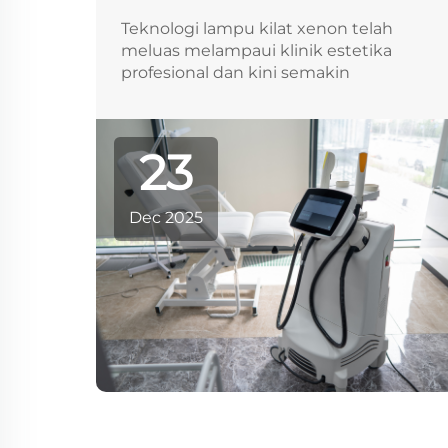
Teknologi lampu kilat xenon telah
meluas melampaui klinik estetika
profesional dan kini semakin
terintegrasi ke dalam perangkat
kecantikan multifungsi untuk
penggunaan klinis maupun di rumah.
23
Dengan menghasilkan pulsa cahaya
berintensitas tinggi yang singkat dan
spektrum luas...
Dec 2025