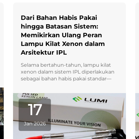
Dari Bahan Habis Pakai
hingga Batasan Sistem:
Memikirkan Ulang Peran
Lampu Kilat Xenon dalam
Arsitektur IPL
Selama bertahun-tahun, lampu kilat
xenon dalam sistem IPL diperlakukan
sebagai bahan habis pakai standar—
komponen yang diharapkan aus,
diganti, dan umumnya tidak masuk
dalam diskusi desain inti sistem.
17
Namun, seiring platform IPL
berkembang menuju daya yang lebih
tinggi...
Jan 2026