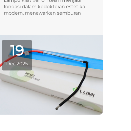
Lampu kilat xenon telah menjadi
fondasi dalam kedokteran estetika
modern, menawarkan semburan
cahaya spektrum luas yang sangat
terkendali untuk berbagai macam
perawatan kulit. Berbeda dari sumber
cahaya kontinu tradisional, lampu
19
xenon mengeluarkan pulsa singkat
yang intens...
Dec 2025