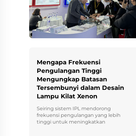
Mengapa Frekuensi
Pengulangan Tinggi
Mengungkap Batasan
Tersembunyi dalam Desain
Lampu Kilat Xenon
Seiring sistem IPL mendorong
frekuensi pengulangan yang lebih
tinggi untuk meningkatkan
kecepatan perawatan dan efisiensi alur
kerja, sejumlah keterbatasan yang