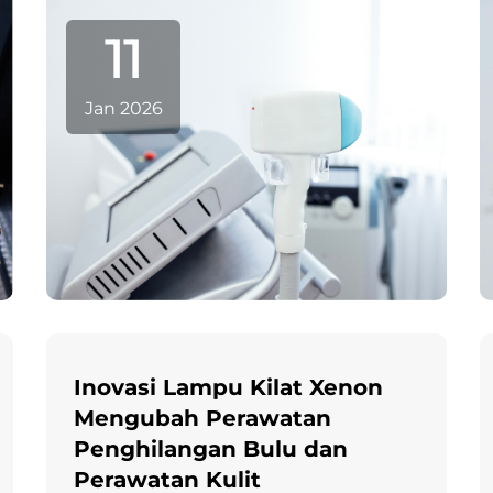
Meskipun fenomena ini sering
11
dikaitkan dengan catu daya atau
algoritma kontrol, data lapangan
jangka panjang menunjukkan bahwa
Jan 2026
degradasi komponen optik—terutama
lampu xenon—berperan signifikan
dalam ketidakstabilan keluaran energi.
Inovasi Lampu Kilat Xenon
Mengubah Perawatan
Penghilangan Bulu dan
Perawatan Kulit