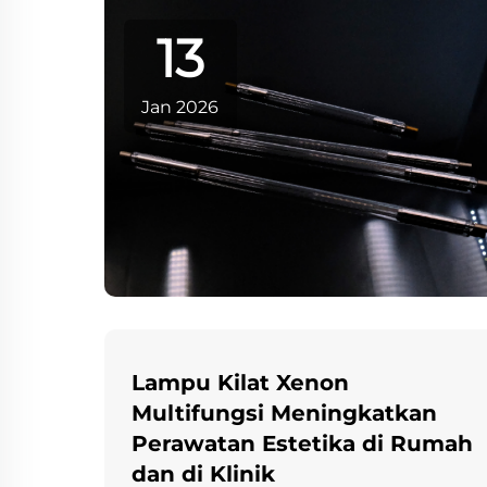
melekat pada desain lampu kilat
13
xenon tradisional menjadi semakin
nyata. Apa yang dulu beroperasi
dengan nyaman pada frekuensi
Jan 2026
rendah hingga sedang...
Lampu Kilat Xenon
Multifungsi Meningkatkan
Perawatan Estetika di Rumah
dan di Klinik