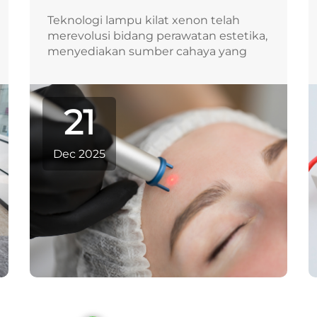
Teknologi lampu kilat xenon telah
merevolusi bidang perawatan estetika,
menyediakan sumber cahaya yang
andal dan berintensitas tinggi untuk
penghilangan bulu, peremajaan kulit,
serta terapi dermatologis yang
21
terfokus. Berbeda dengan sistem
cahaya kontinu konvensional...
Dec 2025