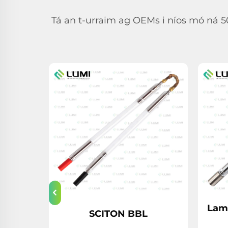
Tá an t-urraim ag OEMs i níos mó ná 50 t
Lam
SCITON BBL
non
5 mm