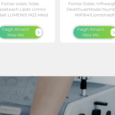
Foinse solais: Solas
Foinse Solais: Infhearg
praiteach Láidir Uimhir
DearthuairModel Num
ail: LUMENIS M22 Méid
NIR1641Liombháid
inge: 7*47*110 mm Foinse
Lámpa:9*45*110
cumhachta: Foinse
mmTiontadóir Cumhac
Faigh Amach
Faigh Amach
hachta Córas fuaraithe:
Foinse CumhachtaCó
Níos Mo
Níos Mo
ú uisce + radaíocht plus
Scoilte: scoilte uisce + ra
 vainsí dúblacha + fuarú
+ ventoláirí dúbailte + 
scóipthe + fuarú aerach
scoilte semainneolaío
dmharc: LUMI Socruithe
scoilte
: 2 Mhód Meisceánlacht
aerTrádmharc:LUMISuí
mshláinte an Bhacaidh:
2Pacáiste Meáchan
1...
Grua:1.000kgPacáiste.