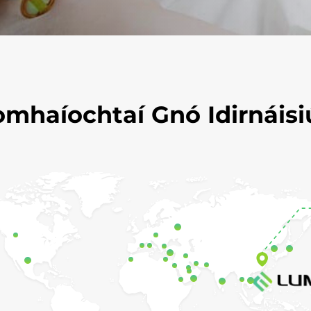
omhaíochtaí Gnó Idirnáisi