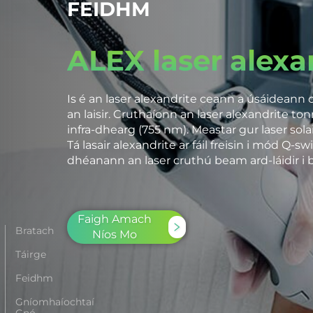
FEIDHM
ALEX laser alex
Is é an laser alexandrite ceann a úsáideann 
an laisir. Cruthaíonn an laser alexandrite to
infra-dhearg (755 nm). Meastar gur laser sola
Tá lasair alexandrite ar fáil freisin i mód Q-sw
dhéanann an laser cruthú beam ard-láidir i 
Faigh Amach
Bratach
Níos Mo
Táirge
Feidhm
Gníomhaíochtaí