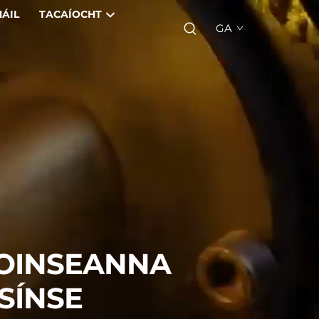
ÁIL
TACAÍOCHT
GA
FOINSEANNA
TSÍNSE