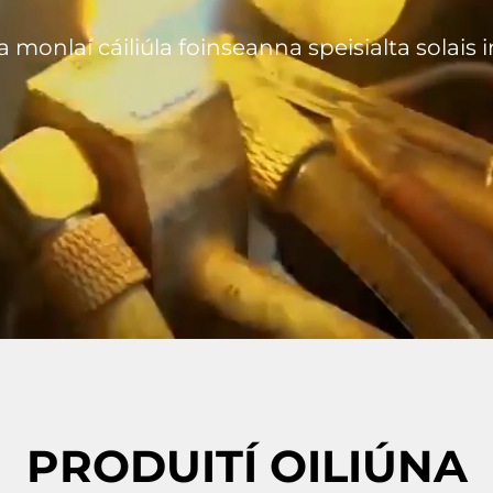
monlaí cáiliúla foinseanna speisialta solais 
PRODUITÍ OILIÚNA