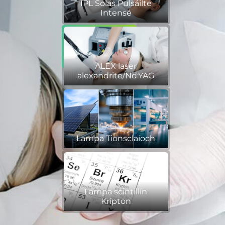
IPL Solas Pulsáilte
Intensé
ALEX laser
alexandrite/Nd:YAG
Lampa Tionsclaíoch
Lampa scintillín
Krípton