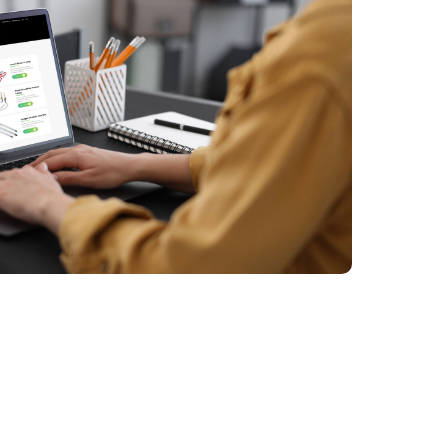
Aibhéil (CIBE) agus an
tOlltionscadal Optoelectronics i
Shenzhen, ár bhfógraí is déanaí
agus ár dteicneolaíochtaí á léiriú
acu, cumarsáid dhá-threo a
dhéanamh le custaiméirí go
pearsanta, agus mionsonraí
luachmhara ón margadh á bhailiú.
Is éard atá sa mhargadh Síniseach
againn mar bhonn, ach freisin mar
phointe tosaigh straitéiseach do ár
leathnú domhanda.
Bhí Guangzhou i gcónaí mar
bhunaithe LUMI do thaispeántais
agus do chaidrimh idirnáisiúnta,
agus tá sé ar cheann de na
lárionaid trádála is dinimíce in Áise.
Hostálann an cathair an