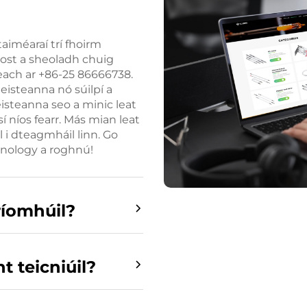
taiméaraí trí fhoirm
host a sheoladh chuig
teach ar +86-25 86666738.
heisteanna nó súilpí a
eisteanna seo a minic leat
sí níos fearr. Más mian leat
 i dteagmháil linn. Go
hnology a roghnú!
ríomhúil?
t teicniúil?