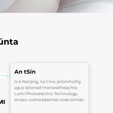
únta
An tSín
Is é Nanjing, na Cine, príomhoifig
agus lárionad monaraitheachta
Lumi Photoelectric Technology.
Anseo, coimeádaimid córas iomlán
taighde & forbartha, táirgeachta,
agus rialúháiriú cáilíochta, agus