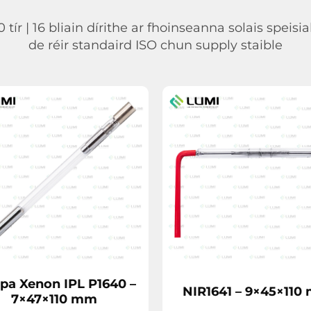
ír | 16 bliain dírithe ar fhoinseanna solais speisial
de réir standaird ISO chun supply staible
pa Xenon IPL P1640 –
NIR1641 – 9×45×110
7×47×110 mm