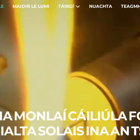
LE
MAIDIR LE LUMI
TÁIRGÍ
NUACHTA
TEAGMH
NA MONLAÍ CÁILIÚLA 
IALTA SOLAIS INA AN 