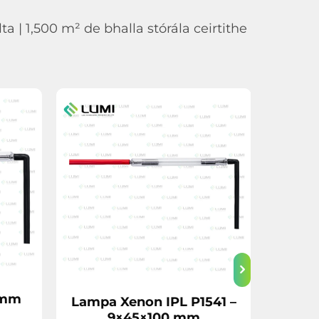
ta | 1,500 m² de bhalla stórála ceirtithe
Fuin
 mm
Lampa Xenon IPL P1541 –
L274
9×45×100 mm