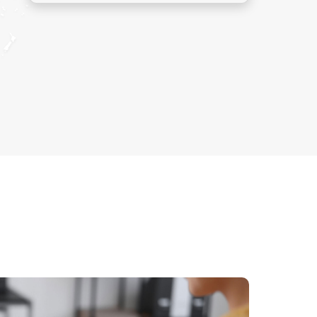
táimid tiomanta do tháirgeadh
foinse solais speisialta ar ard-
feidhmíocht, lámpaí flash xenon
IPL, agus lámpaí lasair. Tá ár
nglaochanna allmhairithe go
leithliosta tíortha agus réigiún ar
fud an domhain, agus tá sé seo
bunaithe ar feidhmíniú ardnós
agus tréimhse shaoráin oiriúnach,
ag baint taitnimh ó chustaiméirí
domhanda.
Taispeántas Idirnáisiúnta
Áilleachta na Síne (CIBE)
Gach bliain, bímid ag glacadh
páirte go gníomhach i hallaí móra
tíre mar shamhlbhreitheadh
idirnáisiúnta Guangzhou um