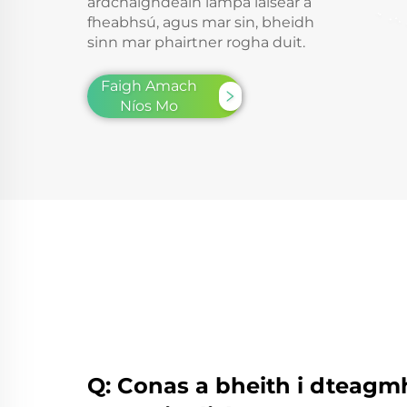
ardchaighdeáin lampa laisear a
fheabhsú, agus mar sin, bheidh
sinn mar phairtner rogha duit.
Faigh Amach
Níos Mo
Q: Conas a bheith i dteagmhá