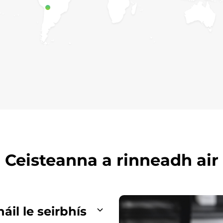
Ceisteanna a rinneadh air
il le seirbhís