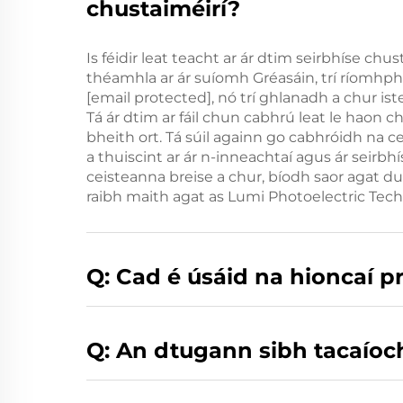
chustaiméirí?
Is féidir leat teacht ar ár dtim seirbhíse chus
théamhla ar ár suíomh Gréasáin, trí ríomhp
[email protected]
, nó trí ghlanadh a chur is
Tá ár dtim ar fáil chun cabhrú leat le haon c
bheith ort. Tá súil againn go cabhróidh na c
a thuiscint ar ár n-inneachtaí agus ár seirbhí
ceisteanna breise a chur, bíodh saor agat dul
raibh maith agat as Lumi Photoelectric Tec
Q: Cad é úsáid na hioncaí p
Q: An dtugann sibh tacaíoch