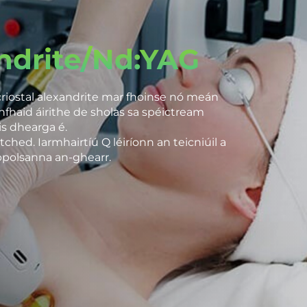
andrite/Nd:YAG
criostal alexandrite mar fhoinse nó meán
nnfhaid áirithe de sholas sa spéictream
is dhearga é.
itched. Iarmhairtíú Q léiríonn an teicniúil a
bpolsanna an-ghearr.