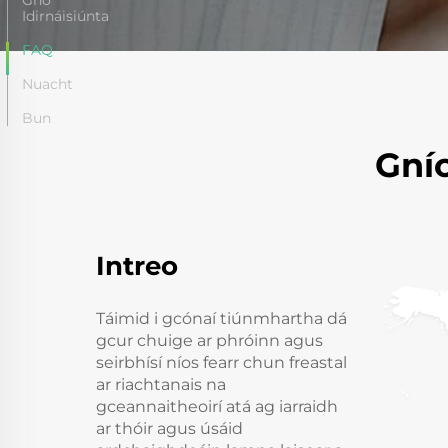
Gnó
Idirnáisiúnta
FAQ
Nuacht
Bun
Gní
Intreo
Táimid i gcónaí tiúnmhartha dá
gcur chuige ar phróinn agus
seirbhísí níos fearr chun freastal
ar riachtanais na
gceannaitheoirí atá ag iarraidh
ar thóir agus úsáid