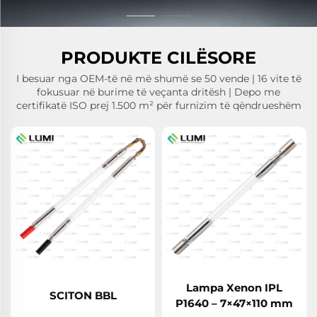
PRODUKTE CILËSORE
I besuar nga OEM-të në më shumë se 50 vende | 16 vite të
fokusuar në burime të veçanta dritësh | Depo me
certifikatë ISO prej 1.500 m² për furnizim të qëndrueshëm
Lampa Xenon IPL
SCITON BBL
P1640 – 7×47×110 mm