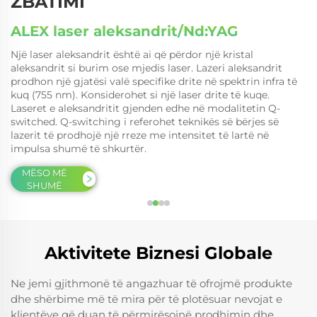
ZBATIMI
ALEX laser aleksandrit/Nd:YAG
Një laser aleksandrit është ai që përdor një kristal
aleksandrit si burim ose mjedis laser. Lazeri aleksandrit
prodhon një gjatësi valë specifike drite në spektrin infra të
kuq (755 nm). Konsiderohet si një laser drite të kuqe.
Laseret e aleksandritit gjenden edhe në modalitetin Q-
switched. Q-switching i referohet teknikës së bërjes së
lazerit të prodhojë një rreze me intensitet të lartë në
impulsa shumë të shkurtër.
MËSO MË
SHUMË
Aktivitete Biznesi Globale
Ne jemi gjithmonë të angazhuar të ofrojmë produkte
dhe shërbime më të mira për të plotësuar nevojat e
klientëve që duan të përmirësojnë prodhimin dhe