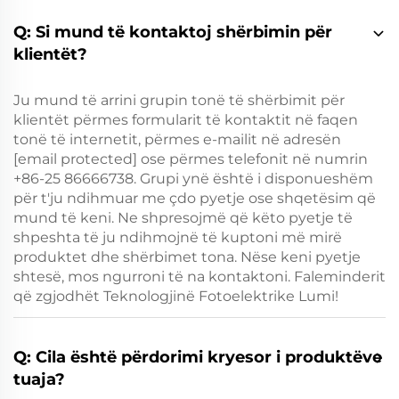
Q: Si mund të kontaktoj shërbimin për
klientët?
Ju mund të arrini grupin tonë të shërbimit për
klientët përmes formularit të kontaktit në faqen
tonë të internetit, përmes e-mailit në adresën
[email protected]
ose përmes telefonit në numrin
+86-25 86666738. Grupi ynë është i disponueshëm
për t'ju ndihmuar me çdo pyetje ose shqetësim që
mund të keni. Ne shpresojmë që këto pyetje të
shpeshta të ju ndihmojnë të kuptoni më mirë
produktet dhe shërbimet tona. Nëse keni pyetje
shtesë, mos ngurroni të na kontaktoni. Faleminderit
që zgjodhët Teknologjinë Fotoelektrike Lumi!
Q: Cila është përdorimi kryesor i produktëve
tuaja?