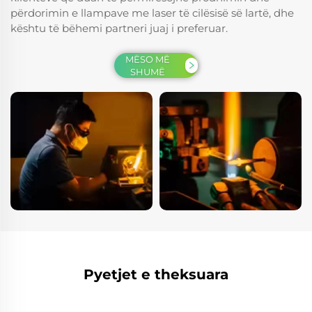
përdorimin e llampave me laser të cilësisë së lartë, dhe
kështu të bëhemi partneri juaj i preferuar.
MËSO MË
SHUMË
Pyetjet e theksuara