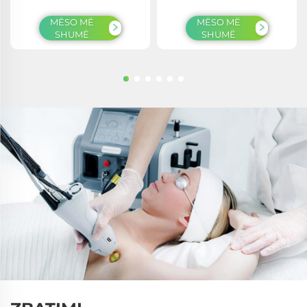
MËSO MË
MËSO MË
SHUMË
SHUMË