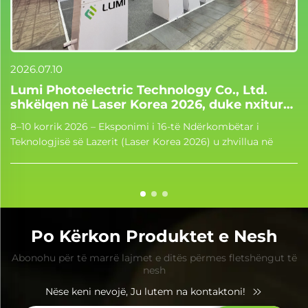
Gu
2026.07.10
Lumi Photoelectric Technology Co., Ltd.
shkëlqen në Laser Korea 2026, duke nxitur
zgjerimin e saj ndërkombëtar
8–10 korrik 2026 – Eksponimi i 16-të Ndërkombëtar i
Teknologjisë së Lazerit (Laser Korea 2026) u zhvillua në
Qendrën e Ekspozitave KINTEX në Seul, Koreja e Jugut.
Lumi Photoelectric Technology Co., Ltd. u paraqit me forcë
në këtë ngjarje, s...
Po Kërkon Produktet e Nesh
Abonohu për të marrë lajmet e ditës përmes fletshëngut të
nesh
Nëse keni nevojë, Ju lutem na kontaktoni!