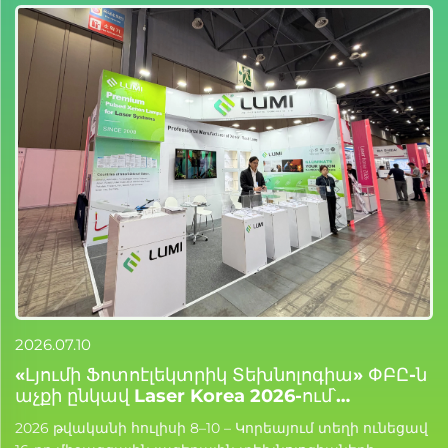
20
Լ
մ
ց
Ս
ա
(
ց
մ
ա
Գ
2026.07.10
«Լյումի Ֆոտոէլեկտրիկ Տեխնոլոգիա» ՓԲԸ-ն
աչքի ընկավ Laser Korea 2026-ում՝
արագացնելով օտարերկրյա ընդլայնումը
2026 թվականի հուլիսի 8–10 – Կորեայում տեղի ունեցավ