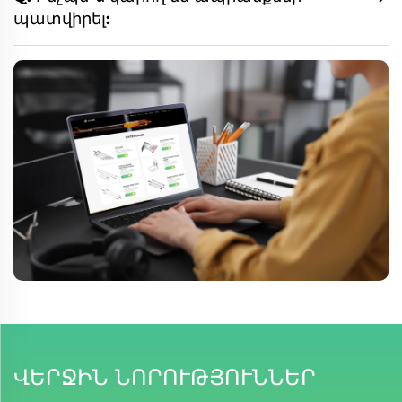
պատվիրել:
ՎԵՐՋԻՆ ՆՈՐՈՒԹՅՈՒՆՆԵՐ