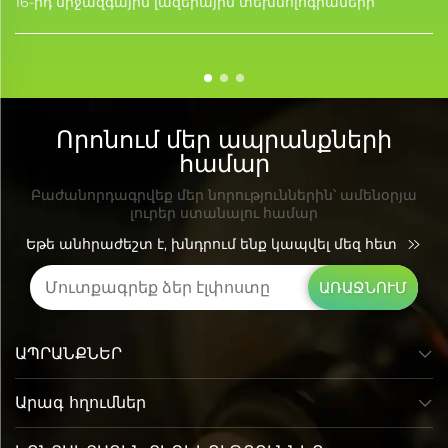
16-րդ միջազգային լազերային տեխնոլոգիաների
ցուցահանդեսը (Laser Korea 2026) Սեուլում, Հարավային
Կորեայում, KINTEX ցուցահանդեսային կենտրոնում:
«Լյումի Ֆոտոէլեկտրիկ Տեխնոլոգիա» ՓԲԸ-ն այս
միջոցառման ժամանակ ուժեղ ներկայություն ունեցավ,
ս...
Որոնում մեր ապրանքների
համար
Բաժանորդագրվեք մեր նորություններին՝ ամենօրյա
լուրեր ստանալու համար
Եթե անհրաժեշտ է, խնդրում ենք կապվել մեզ հետ
ԱՌԱՋՆՈՒՄ
ԱՊՐԱՆՔՆԵՐ
Արագ հղումներ