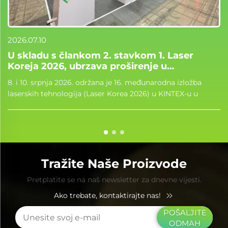
2026.07.10
U skladu s člankom 2. stavkom 1. Laser
Koreja 2026, ubrzava proširenje u
inozemstvu
8. i 10. srpnja 2026. održana je 16. međunarodna izložba
laserskih tehnologija (Laser Korea 2026) u KINTEX-u u
Seulu, Južna Koreja. Lumi Photoelectric Technology Co.,
Ltd. je pojavio se na događaju, s...
Tražite Naše Proizvode
Pretplatite se na naš newsletter za dnevne vijesti.
Ako trebate, kontaktirajte nas!
POŠALJITE
ODMAH