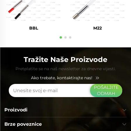
BBL
M22
Tražite Naše Proizvode
Pretplatite se na naš newsletter za dnevne vijesti.
Ako trebate, kontaktirajte nas!
POŠALJITE
ODMAH
Proizvodi
Brze poveznice