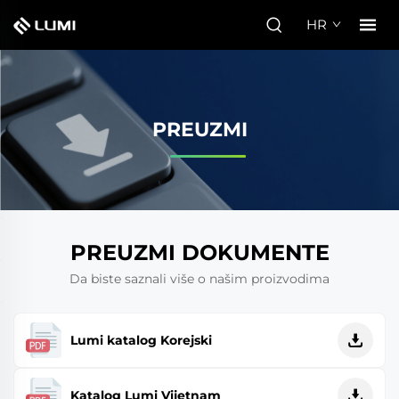
HR
PREUZMI
PREUZMI DOKUMENTE
Da biste saznali više o našim proizvodima
Lumi katalog Korejski
Katalog Lumi Vijetnam