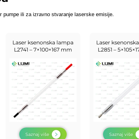
or pumpe ili za izravno stvaranje laserske emisije.
Laser ksenonska lampa
Laser ksenonsk
L2741 – 7×100×167 mm
L2851 – 5×105×
Saznaj više
Saznaj više