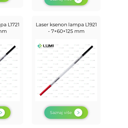
pa L1721
Laser ksenon lampa L1921
 mm
- 7×60×125 mm
Saznaj više