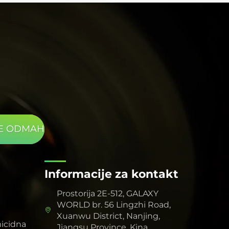
pouzdanih i ponovljivih eksperimentalnih
podataka. Za znanstvena istraživanja, takav izvor
svjetlosti visokih performansi i pouzdanosti je
nezaobilazan i neizmjerivo vrijedan alat.
TE ODMAH
Informacije za kontakt
Prostorija 2E-512, GALAXY
WORLD br. 56 Lingzhi Road,
Xuanwu District, Nanjing,
icidna
Jiangsu Province, Kina.