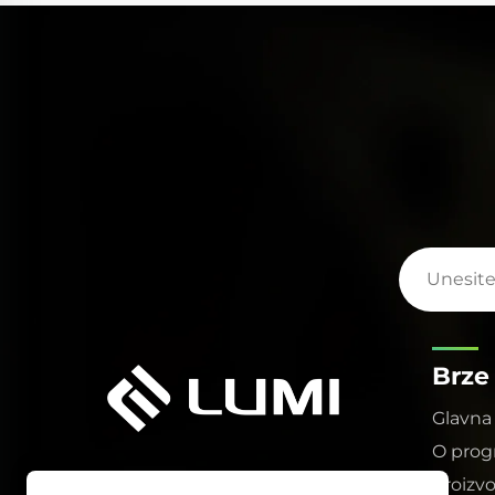
nu
izdržljiv dizajn elektroda i izvrsno hlađenje
također su znatno produljili njezivo vijek
ner.
trajanja, smanjujući troškove održavanja za naše
klijente.
Brze
Glavna 
O pro
Proizv