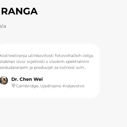
 RANGA
ala
Kod testiranja učinkovitosti fotovoltačkih ćelija,
stabilan izvor svjetlosti s visokim spektralnim
podudaranjem je preduvjet za točnost svih
eksperimentalnih podataka. Glavni izvor
Dr. Chen Wei
svjetlosti za naš AAA razredni solarni simulator
u laboratoriju je ksenonova lampa LUMI solar
Cambridge, Ujedinjeno Kraljevstvo
emulator. Njezin spektralni izlaz u velikoj mjeri
odgovara AM1.5G standardnom spektru, a
neraspodjela zračenja kontrolirana je unutar vrlo
uskog raspona. Tijekom testova starenja
materijala koji traju nekoliko sati, njezina
stabilnost intenziteta svjetlosti je izvrsna, čime
se osigurava čvrsta osnova za dobivanje