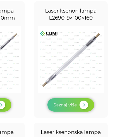
lampa
Laser ksenon lampa
210mm
L2690-9×100×160
Saznaj više
lampa
Laser ksenonska lampa