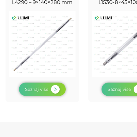
L4290 – 9×140×280 mm
L1530-8×45×1
Saznaj više
Saznaj više