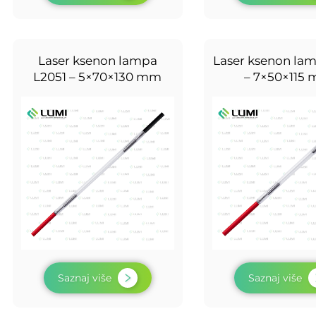
Laser ksenon lampa
Laser ksenon lam
L2051 – 5×70×130 mm
– 7×50×115
Saznaj više
Saznaj više