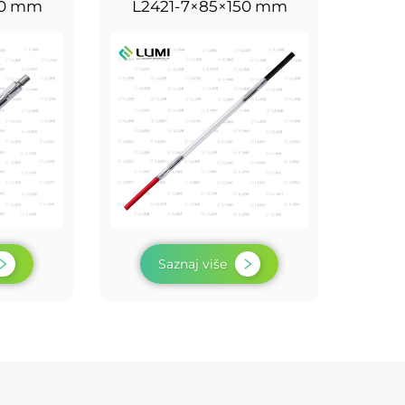
00 mm
L2421-7×85×150 mm
Saznaj više