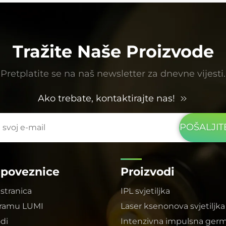
što puno zadovoljava standarde sigurnosti
hrane. LUMI tim nam je također pružio stručnu
podršku u dizajniranju optičke staze,
osiguravajući jednolikost i pokrivenost svjetlosti,
Tražite Naše Proizvode
što je bilo iznimno stručno.
Pretplatite se na naš newsletter za dnevne vijesti.
Ako trebate, kontaktirajte nas!
POŠALJI
 poveznice
Proizvodi
stranica
IPL svjetiljka
gramu LUMI
Laser ksenonova svjetiljka
odi
Intenzivna impulsna germ