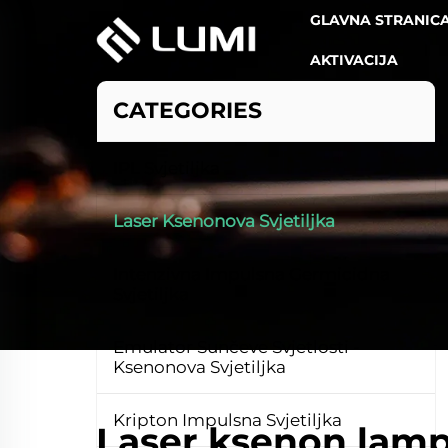
GLAVNA STRANIC
AKTIVACIJA
CATEGORIES
IPL Svjetiljka
Laser Ksenonova Svjetiljka
Intenzivna Impulsna Germicidna
Svjetiljka
Emulator Sunčeve Svjetlosti -
Ksenonova Svjetiljka
Kripton Impulsna Svjetiljka
Laser ksenon lam