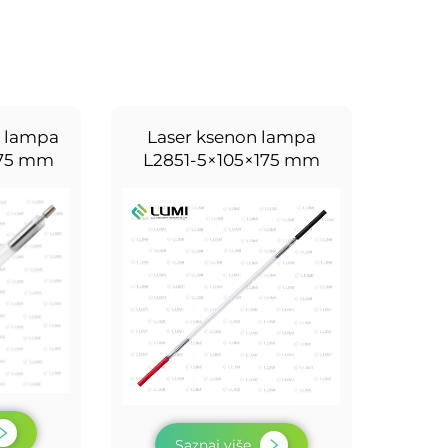
a lampa
Laser ksenon lampa
175 mm
L2851-5×105×175 mm
Saznaj više