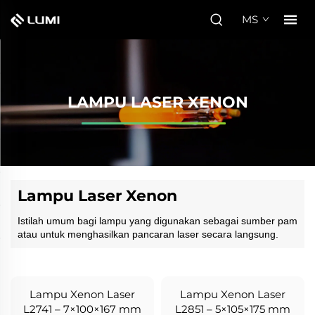
MS
LAMPU LASER XENON
Lampu Laser Xenon
Istilah umum bagi lampu yang digunakan sebagai sumber pam
atau untuk menghasilkan pancaran laser secara langsung.
Lampu Xenon Laser
Lampu Xenon Laser
L2741 – 7×100×167 mm
L2851 – 5×105×175 mm