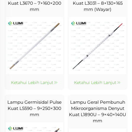
Kuat L3670 – 7×160×200
Kuat L3031 – 8×130×165
mm
mm (Wayar)
Ketahui Lebih Lanjut
Ketahui Lebih Lanjut
Lampu Germisidal Pulse
Lampu Geral Pembunuh
Kuat L5590 – 9×250×300
Mikroorganisma Denyut
mm
Kuat L1890U – 9×40×140U
mm