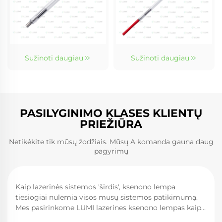
Sužinoti daugiau
Sužinoti daugiau
PASILYGINIMO KLASES KLIENTŲ
PRIEŽIŪRA
Netikėkite tik mūsų žodžiais. Mūsų A komanda gauna daug
pagyrimų
Kaip lazerinės sistemos 'širdis', ksenono lempa
tiesiogiai nulemia visos mūsų sistemos patikimumą.
Mes pasirinkome LUMI lazerines ksenono lempas kaip
mūsų naujos YAG lazerinės įrangos siurbimo šaltinį, ir