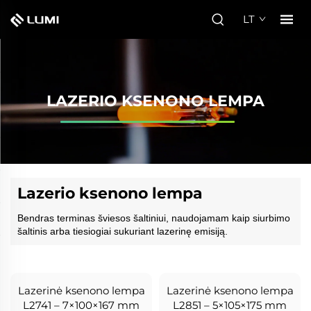
LT
LAZERIO KSENONO LEMPA
Lazerio ksenono lempa
Bendras terminas šviesos šaltiniui, naudojamam kaip siurbimo
šaltinis arba tiesiogiai sukuriant lazerinę emisiją.
Lazerinė ksenono lempa
Lazerinė ksenono lempa
L2741 – 7×100×167 mm
L2851 – 5×105×175 mm