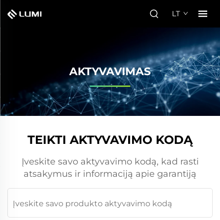
LT
AKTYVAVIMAS
TEIKTI AKTYVAVIMO KODĄ
Įveskite savo aktyvavimo kodą, kad rasti
atsakymus ir informaciją apie garantiją