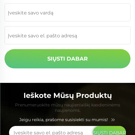
SIŲSTI DABAR
Ieškote Mūsų Produktų
Prenumeruokite mūsų naujienlaiškį kasdieninėms
naujienoms.
Jeigu reikia, prašome susisiekti su mumis!
SIŲSTI DABAR