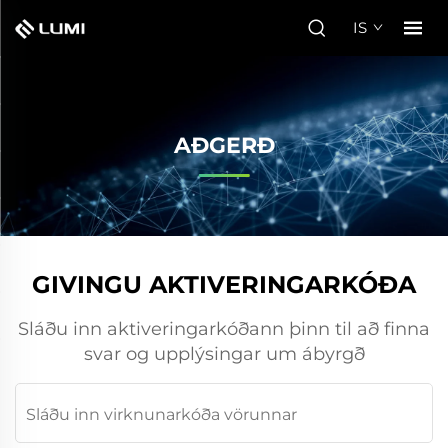
IS
AÐGERÐ
GIVINGU AKTIVERINGARKÓÐA
Sláðu inn aktiveringarkóðann þinn til að finna
svar og upplýsingar um ábyrgð