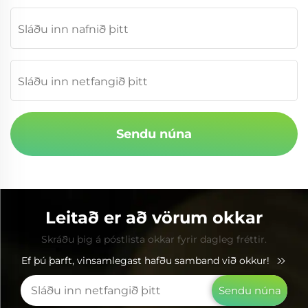
Sendu núna
Leitað er að vörum okkar
Skráðu þig á póstlista okkar fyrir dagleg fréttir.
Ef þú þarft, vinsamlegast hafðu samband við okkur!
Sendu núna