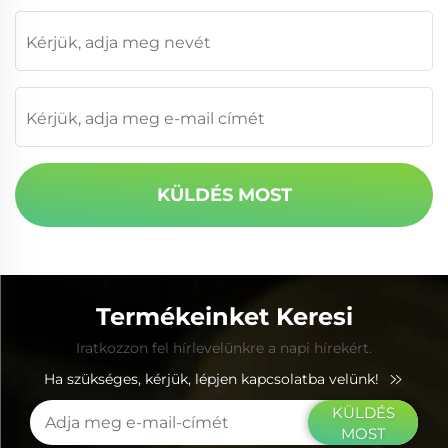
KÜLDÉS MOST
Termékeinket Keresi
Iratkozzon fel hírlevelünkre a napi hírekért.
Ha szükséges, kérjük, lépjen kapcsolatba velünk!
KÜLDÉS
MOST