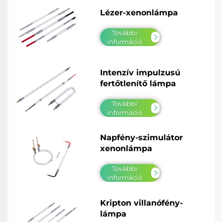
Lézer-xenonlámpa
További
információ
Intenzív impulzusú
fertőtlenítő lámpa
További
információ
Napfény-szimulátor
xenonlámpa
További
információ
Kripton villanófény-
lámpa