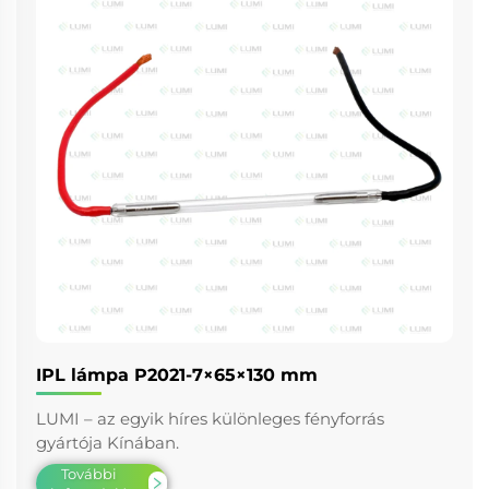
IPL lámpa P2021-7×65×130 mm
LUMI – az egyik híres különleges fényforrás
gyártója Kínában.
További