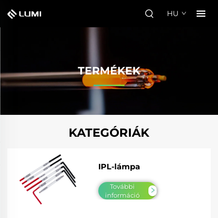
HU
TERMÉKEK
KATEGÓRIÁK
IPL-lámpa
További
információ