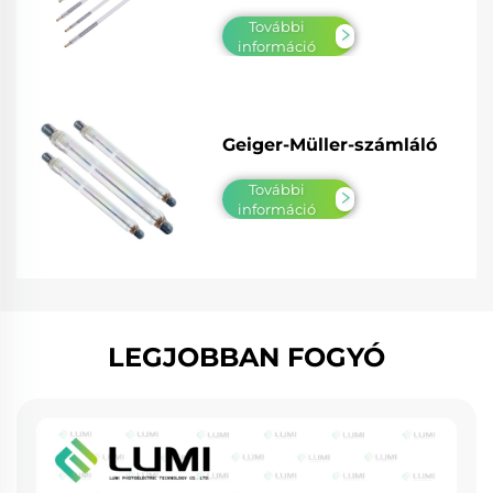
További
információ
Geiger-Müller-számláló
További
információ
LEGJOBBAN FOGYÓ