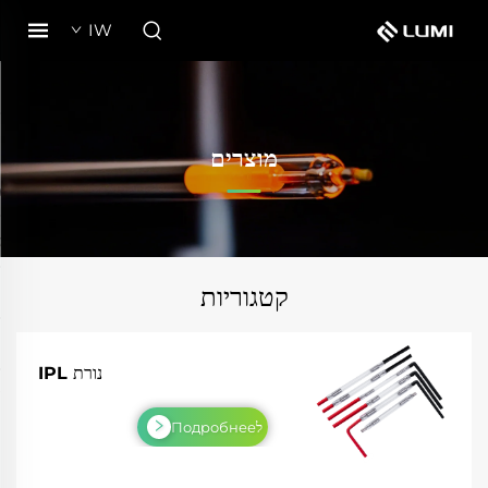
IW
מוצרים
קטגוריות
נורת IPL
לПодробнее