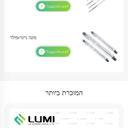
לПодробнее
מונה גייגר-מילר
לПодробнее
המוכרת ביותר