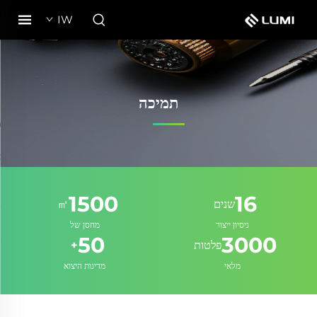
IW
תמיכה
1500
16
שנים
㎡
ניסיון ייצור
מחסן של
50
3000
פלטות
+
מלאי
מדינות היצוא