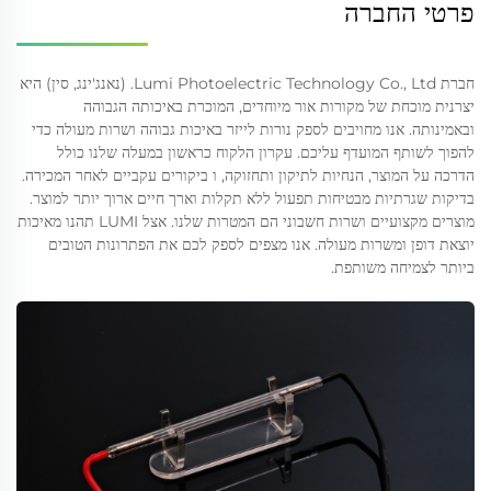
פרטי החברה
חברת Lumi Photoelectric Technology Co., Ltd. (נאנג'ינג, סין) היא
יצרנית מוכחת של מקורות אור מיוחדים, המוכרת באיכותה הגבוהה
ובאמינותה. אנו מחויבים לספק נורות לייזר באיכות גבוהה ושרות מעולה כדי
להפוך לשותף המועדף עליכם. עקרון הלקוח כראשון במעלה שלנו כולל
הדרכה על המוצר, הנחיות לתיקון ותחזוקה, ו ביקורים עקביים לאחר המכירה.
בדיקות שגרתיות מבטיחות תפעול ללא תקלות וארך חיים ארוך יותר למוצר.
מוצרים מקצועיים ושרות חשבוני הם המטרות שלנו. אצל LUMI תהנו מאיכות
יוצאת דופן ומשרות מעולה. אנו מצפים לספק לכם את הפתרונות הטובים
ביותר לצמיחה משותפת.