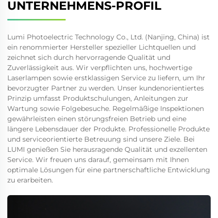
UNTERNEHMENS-PROFIL
Lumi Photoelectric Technology Co., Ltd. (Nanjing, China) ist
ein renommierter Hersteller spezieller Lichtquellen und
zeichnet sich durch hervorragende Qualität und
Zuverlässigkeit aus. Wir verpflichten uns, hochwertige
Laserlampen sowie erstklassigen Service zu liefern, um Ihr
bevorzugter Partner zu werden. Unser kundenorientiertes
Prinzip umfasst Produktschulungen, Anleitungen zur
Wartung sowie Folgebesuche. Regelmäßige Inspektionen
gewährleisten einen störungsfreien Betrieb und eine
längere Lebensdauer der Produkte. Professionelle Produkte
und serviceorientierte Betreuung sind unsere Ziele. Bei
LUMI genießen Sie herausragende Qualität und exzellenten
Service. Wir freuen uns darauf, gemeinsam mit Ihnen
optimale Lösungen für eine partnerschaftliche Entwicklung
zu erarbeiten.