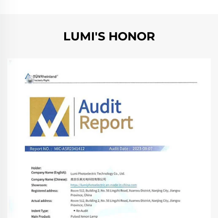
E
B
LUMI'S HONOR