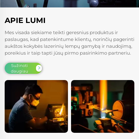
APIE LUMI
Mes visada siekiame teikti geresnius produktus ir
paslaugas, kad patenkintume klientų, norinčių pagerinti
aukštos kokybės lazerinių lempų gamybą ir naudojimą,
poreikius ir taip tapti jūsų pirmo pasirinkimo partneriu.
Sužinoti
daugiau