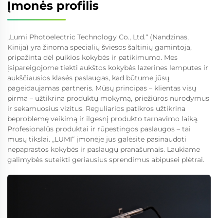
Įmonės profilis
„Lumi Photoelectric Technology Co., Ltd.“ (Nandzinas,
Kinija) yra žinoma specialių šviesos šaltinių gamintoja,
pripažinta dėl puikios kokybės ir patikimumo. Mes
įsipareigojome tiekti aukštos kokybės lazerines lemputes ir
aukščiausios klasės paslaugas, kad būtume jūsų
pageidaujamas partneris. Mūsų principas – klientas visų
pirma – užtikrina produktų mokymą, priežiūros nurodymus
ir sekamuosius vizitus. Reguliarios patikros užtikrina
beproblemę veikimą ir ilgesnį produkto tarnavimo laiką.
Profesionalūs produktai ir rūpestingos paslaugos – tai
mūsų tikslai. „LUMI“ įmonėje jūs galėsite pasinaudoti
nepaprastos kokybės ir paslaugų pranašumais. Laukiame
galimybės suteikti geriausius sprendimus abipusei plėtrai.