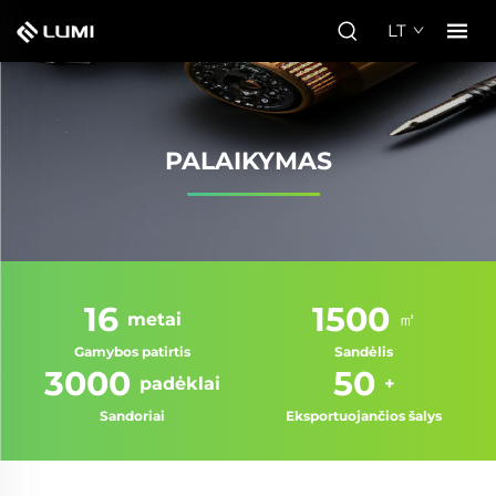
LT
PALAIKYMAS
16
1500
metai
㎡
Gamybos patirtis
Sandėlis
3000
50
padėklai
+
Sandoriai
Eksportuojančios šalys