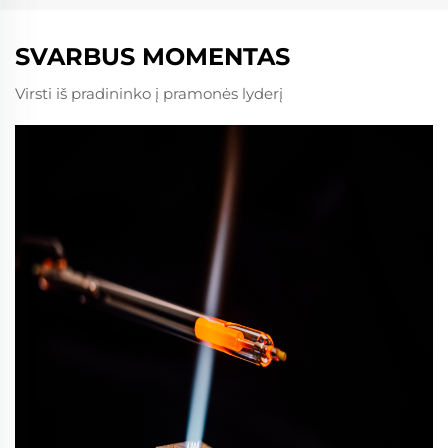
SVARBUS MOMENTAS
Virsti iš pradininko į pramonės lyderį