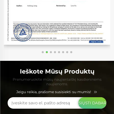
Ieškote Mūsų Produktų
Prenumeruokite mūsų naujienlaiškį kasdieninėms
naujienoms.
Jeigu reikia, prašome susisiekti su mumis!
SIŲSTI DABAR