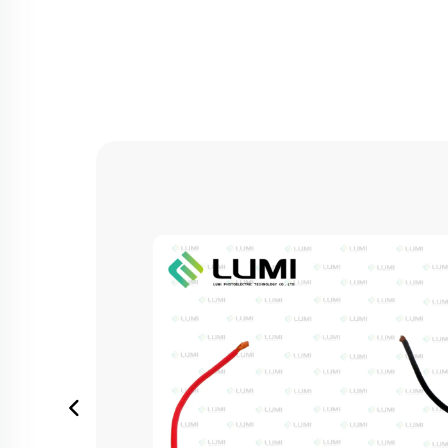
ง
 แผง