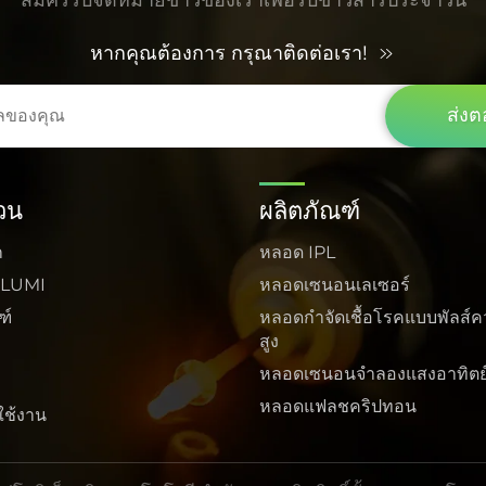
หากคุณต้องการ กรุณาติดต่อเรา!
ส่งต
่วน
ผลิตภัณฑ์
ก
หลอด IPL
บ LUMI
หลอดเซนอนเลเซอร์
ฑ์
หลอดกำจัดเชื้อโรคแบบพัลส์ค
สูง
ร
หลอดเซนอนจำลองแสงอาทิตย
หลอดแฟลชคริปทอน
ใช้งาน