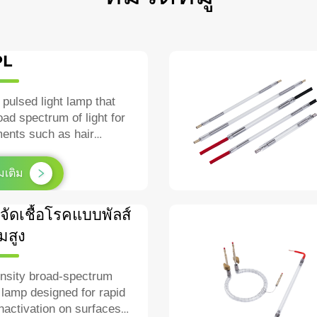
PL
 pulsed light lamp that
oad spectrum of light for
ments such as hair
igmentation, and
esions.
่มเติม
ัดเชื้อโรคแบบพัลส์
มสูง
ensity broad‑spectrum
lamp designed for rapid
inactivation on surfaces