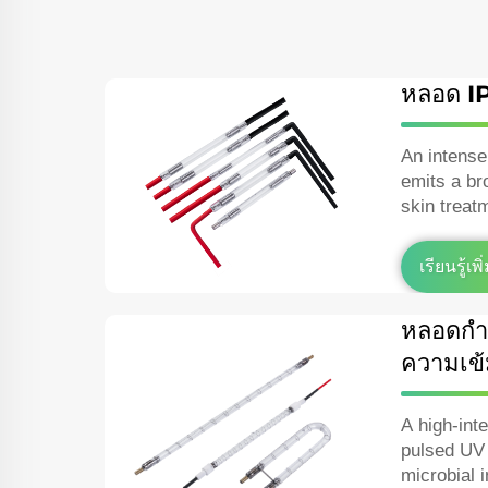
หลอด I
An intense
emits a br
skin treat
removal, p
vascular l
เรียนรู้เพิ
หลอดกำจ
ความเข้
A high‑int
pulsed UV 
microbial 