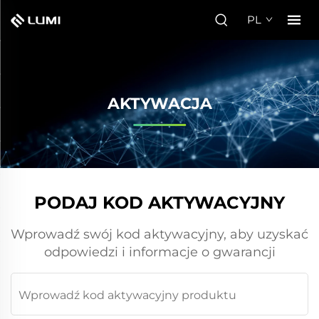
PL
AKTYWACJA
PODAJ KOD AKTYWACYJNY
Wprowadź swój kod aktywacyjny, aby uzyskać
odpowiedzi i informacje o gwarancji