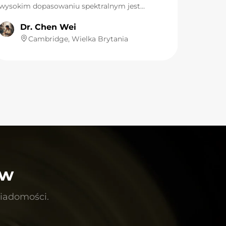
wysokim dopasowaniu spektralnym jest
podstawowym warunkiem dokładności
Dr. Chen Wei
wszystkich danych eksperymentalnych. Główne
źródło światła w naszym laboratorium,
Cambridge, Wielka Brytania
symulatora słońca klasy AAA, stanowi lampa
ksenonowa LUMI. Jej wyjście spektralne bardzo
dobrze odpowiada standardowemu widmu
AM1.5G, a nieregularność promieniowania jest
ograniczona do bardzo małego zakresu.
Podczas testów starzenia materiałów
trwających kilka godzin, stabilność
intensywności światła jest doskonała,
zapewniając solidną podstawę do uzyskiwania
wiarygodnych i powtarzalnych danych
eksperymentalnych. Dla celów naukowych takie
wysoce wydajne i niezawodne źródło światła jest
ów
nieodzownym i nieocenionym narzędziem.
iadomości.