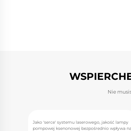
WSPIERCHE
Nie musi
chodzi o
Jako 'serce' systemu laserowego, jakość lampy
pompowej ksenonowej bezpośrednio wpływa n