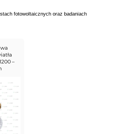
stach fotowoltaicznych oraz badaniach
owa
iatła
1200 –
m