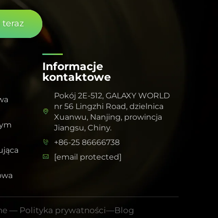
 teraz
Informacje
kontaktowe
Pokój 2E-512, GALAXY WORLD
wa
nr 56 Lingzhi Road, dzielnica
Xuanwu, Nanjing, prowincja
wym
Jiangsu, Chiny.
+86-25 86666738
jąca
[email protected]
owa
one —
Polityka prywatności
—
Blog