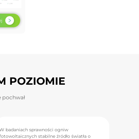
ej
M POZIOMIE
e pochwał
W badaniach sprawności ogniw
fotowoltaicznych stabilne źródło światła o