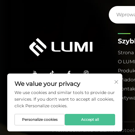
Szybk
Strona
O LUM
Produk
Wiado
We value your privacy
Kontak
We use cookies and similar tools to provide our
Aktywa
services. If you don't want to accept all cookies,
click Personalize cookies.
Personalize cookies
Accept all
Prawa autorskie © Lumi Photoele