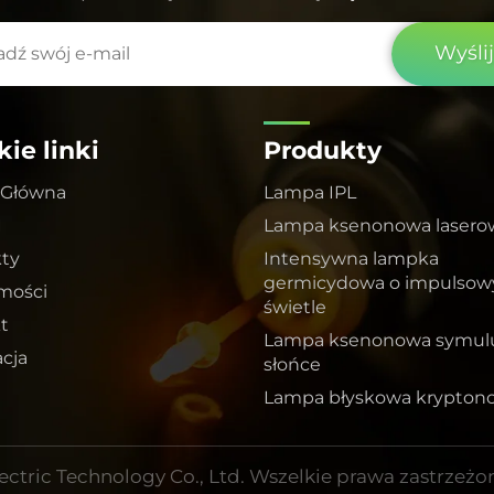
Wyślij
ie linki
Produkty
 Główna
Lampa IPL
I
Lampa ksenonowa lasero
ty
Intensywna lampka
germicydowa o impulso
mości
świetle
t
Lampa ksenonowa symulu
cja
słońce
Lampa błyskowa krypton
ctric Technology Co., Ltd. Wszelkie prawa zastrzeż