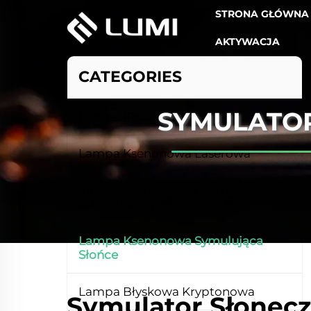
STRONA GŁÓWNA
AKTYWACJA
CATEGORIES
SYMULATO
Lampa IPL
Lampa Ksenonowa Laserowa
Intensywna Lampka Germicydowa
O Impulsowym Świetle
Lampa Ksenonowa Symulująca
Słońce
Lampa Błyskowa Kryptonowa
Symulator Słonec