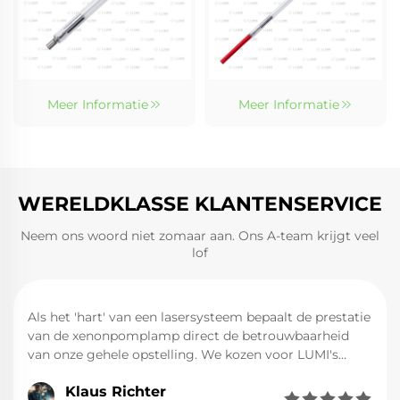
Meer Informatie
Meer Informatie
WERELDKLASSE KLANTENSERVICE
Neem ons woord niet zomaar aan. Ons A-team krijgt veel
lof
Als het 'hart' van een lasersysteem bepaalt de prestatie
van de xenonpomplamp direct de betrouwbaarheid
van onze gehele opstelling. We kozen voor LUMI's
laserxenonlampen als pompbron voor onze nieuwe
Klaus Richter
YAG-laser, en dat is een wijze keuze gebleken. De




