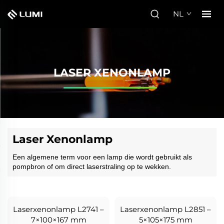
NL
LASER XENONLAMP
Laser Xenonlamp
Een algemene term voor een lamp die wordt gebruikt als
pompbron of om direct laserstraling op te wekken.
Laserxenonlamp L2741 –
Laserxenonlamp L2851 –
7×100×167 mm
5×105×175 mm