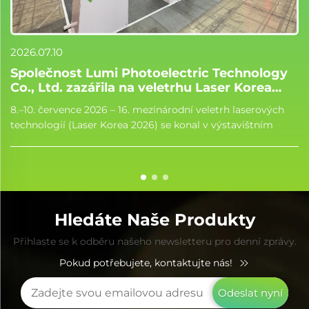
2026.07.10
Společnost Lumi Photoelectric Technology
Co., Ltd. zazářila na veletrhu Laser Korea
2026 a urychluje svou mezinárodní expanzi
8.–10. července 2026 – 16. mezinárodní veletrh laserových
technologií (Laser Korea 2026) se konal v výstavištním
centru KINTEX v Soulu, Jižní Korea. Společnost Lumi
Photoelectric Technology Co., Ltd. na akci vystoupila velmi
silně, s...
Hledáte Naše Produkty
Přihlaste se k odběru našeho newsletteru pro denní zprávy.
Pokud potřebujete, kontaktujte nás!
Odeslat nyní