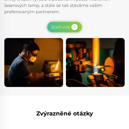
laserových lamp, a stále se tak stáváme vaším
preferovaným partnerem.
Zjistit více
Zvýrazněné otázky