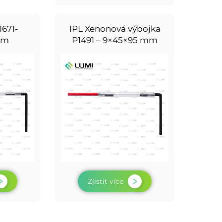
1671-
IPL Xenonová výbojka
mm
P1491 – 9×45×95 mm
Zjistit více