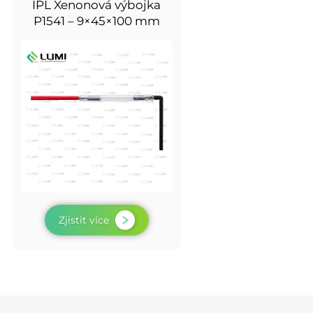
IPL Xenonová výbojka
P1541 – 9×45×100 mm
Zjistit více