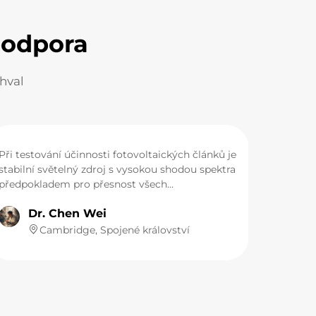
podpora
chval
Při testování účinnosti fotovoltaických článků je
stabilní světelný zdroj s vysokou shodou spektra
předpokladem pro přesnost všech
experimentálních dat. Jádrem světelného zdroje
Dr. Chen Wei
v našem laboratorním solárním simulátoru třídy
AAA je xenonová lampa LUMI, která napodobuje
Cambridge, Spojené království
sluneční světlo. Její spektrální výstup vykazuje
vysokou shodu se standardním spektrem
AM1,5G a nejednotnost záření je kontrolována v
rámci velmi úzkého rozmezí. Během stárnutí
materiálů, které trvají několik hodin, je jeho