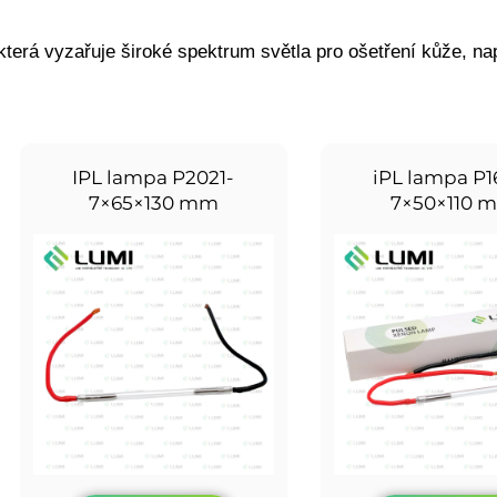
která vyzařuje široké spektrum světla pro ošetření kůže, n
IPL lampa P2021-
iPL lampa P16
7×65×130 mm
7×50×110 