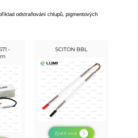
apříklad odstraňování chlupů, pigmentových
71 -
SCITON BBL
mm
Zjistit více