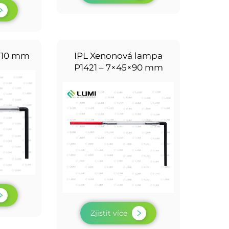
×110 mm
IPL Xenonová lampa
P1421 – 7×45×90 mm
Zjistit více