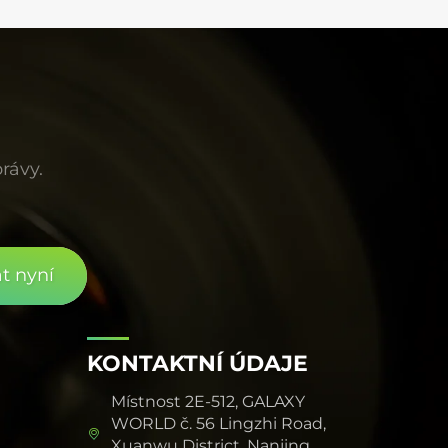
stabilita intenzity světla vynikající a poskytuje
tak pevný základ pro získávání spolehlivých a
reprodukovatelných experimentálních dat. Pro
vědecký výzkum je tento vysoce výkonný a
spolehlivý světelný zdroj nepostradatelným a
cenným nástrojem.
rávy.
t nyní
KONTAKTNÍ ÚDAJE
Místnost 2E-512, GALAXY
WORLD č. 56 Lingzhi Road,
Xuanwu District, Nanjing,