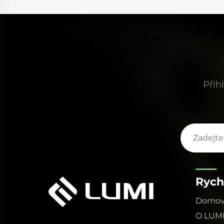
apříč
vysoké frekvenci stále udržuje stabilní pulzní
ní, což
výstup, což zajišťuje přesnost procesů řezání a
ou
svařování. Jejich odolný elektrodový design a
vynikající odvod tepla také výrazně prodloužil
rem.
její životnost, čímž se snížily náklady na údržbu
našich zákazníků.
Přih
Rych
Domovs
O LUM