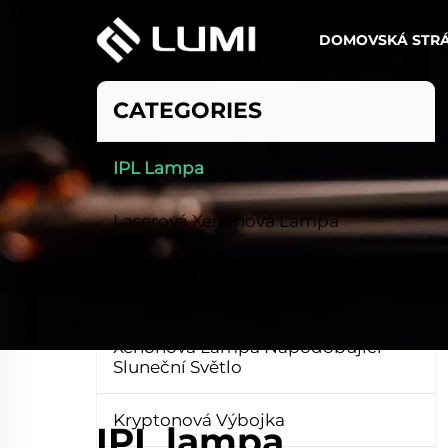
DOMOVSKÁ STR
CATEGORIES
IPL Lampa
Laserová Xenonová Lampa
Intenzivní Pulzní Dezinfekční
Lampa
Xenonová Lampa Napodobující
Sluneční Světlo
Kryptonová Výbojka
IPL lampa