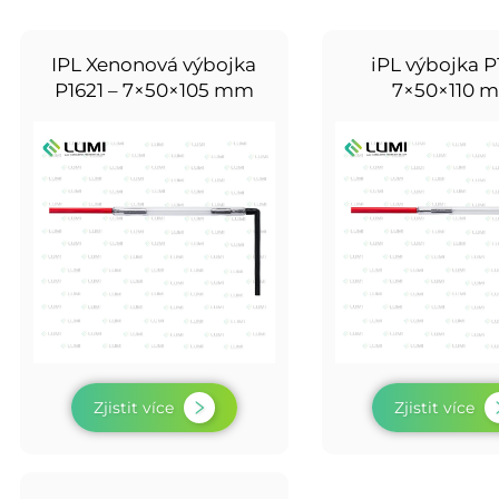
IPL Xenonová výbojka
iPL výbojka P
P1621 – 7×50×105 mm
7×50×110 
Zjistit více
Zjistit více