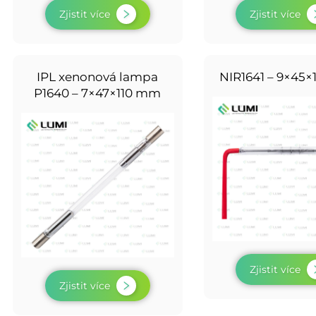
Zjistit více
Zjistit více
IPL xenonová lampa
NIR1641 – 9×45
P1640 – 7×47×110 mm
Zjistit více
Zjistit více