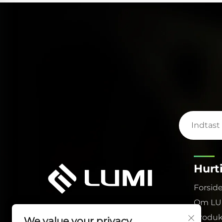
vores
præcisionen i skære- og svejsningsprocesser.
Dens robuste elektrodedesign og fremragende
artner.
varmeafledning har også markant forlænget
dens levetid og dermed reduceret
vedligeholdelsesomkostningerne for vores
kunder.
Hurt
Forsid
Om LU
Produk
We value your privacy