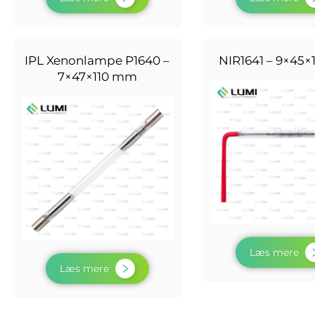
IPL Xenonlampe P1640 –
NIR1641 – 9×45
7×47×110 mm
Læs mere
Læs mere