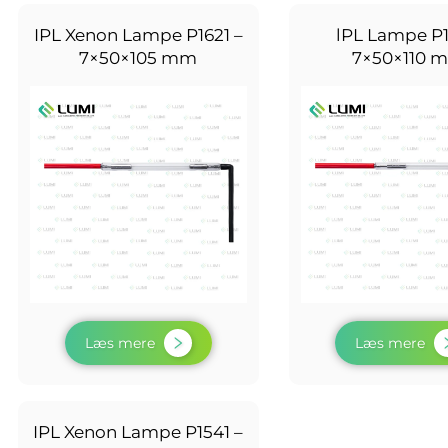
IPL Xenon Lampe P1621 –
lPL Lampe P1
7×50×105 mm
7×50×110 
Læs mere
Læs mere
IPL Xenon Lampe P1541 –