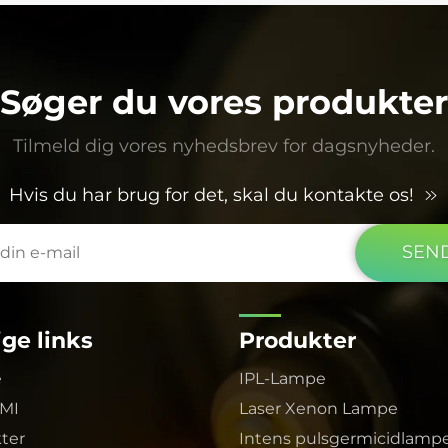
er ikke blot hurtig, men efterlader heller ingen
kemiske rester og overholder dermed fuldt ud
fødevaresikkerhedsstandarderne. LUMI-teamet
stillede også professionel optisk sti-
Søger du vores produkter
designsupport til rådighed, hvilket sikrede
ensartethed og dækning af lyset – det var
Tilmeld dig vores nyhedsbrev for dagsnyheder.
virkelig professionelt.
Hvis du har brug for det, skal du kontakte os!
SEN
ige links
Produkter
e
IPL-Lampe
MI
Laser Xenon Lampe
ter
Intens pulsgermicidlamp