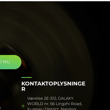
pålidelige og reproducerbare eksperimentelle
data. For videnskabelig forskning er en sådan
lyskilde med høj ydeevne og pålidelighed et
uundværligt og uvurderligt værktøj.
D NU
KONTAKTOPLYSNINGE
R
Værelse 2E-512, GALAXY
WORLD nr. 56 Lingzhi Road,
e
Xuanwu District, Nanjing,