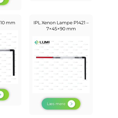
×110 mm
IPL Xenon Lampe P1421 –
7×45×90 mm
Læs mere