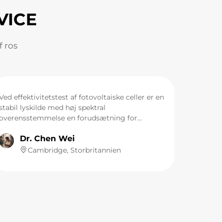
VICE
f ros
Ved effektivitetstest af fotovoltaiske celler er en
stabil lyskilde med høj spektral
overensstemmelse en forudsætning for
nøjagtigheden af alle eksperimentelle data. Den
Dr. Chen Wei
centrale lyskilde til vores laboratoriums klasse
AAA solsimulator er LUMI's sol-emulator
Cambridge, Storbritannien
xenonlampe. Dens spektrale uddata stemmer i
høj grad overens med AM1.5G standard-spektret,
og strålingens uensartethed er kontrolleret
inden for et meget lille interval. Under
materialeringsforsøg, der varer i flere timer, er
dens lysintensitetsstabilitet fremragende og
giver os hermed en solid grund til at opnå