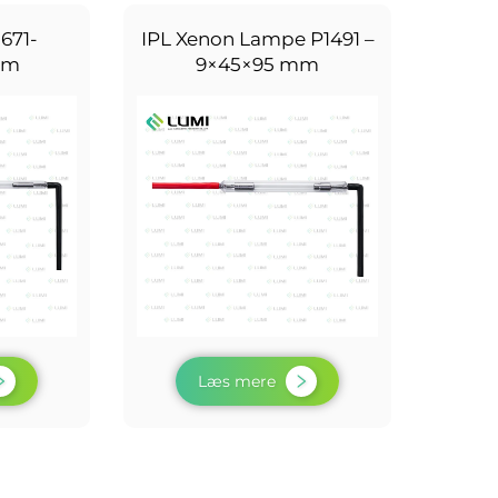
671-
IPL Xenon Lampe P1491 –
mm
9×45×95 mm
Læs mere