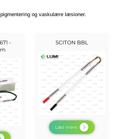
, pigmentering og vaskulære læsioner.
671 -
SCITON BBL
mm
Læs mere