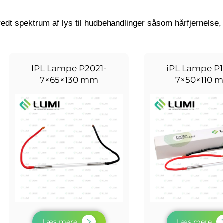
redt spektrum af lys til hudbehandlinger såsom hårfjernelse
IPL Lampe P2021-
iPL Lampe P1
7×65×130 mm
7×50×110 
Læs mere
Læs mere