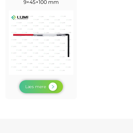
9×45×100 mm
Læs mere