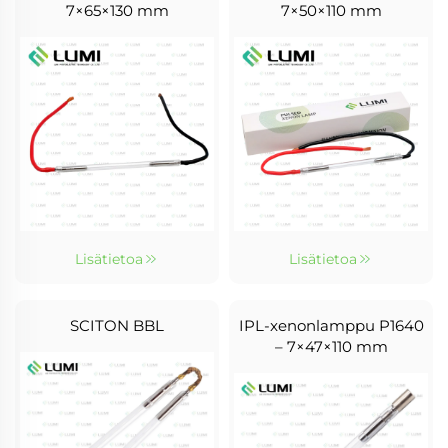
7×65×130 mm
7×50×110 mm
Lisätietoa
Lisätietoa
SCITON BBL
IPL-xenonlamppu P1640
– 7×47×110 mm