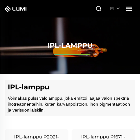
FI
IPL-LAMPPU
IPL-lamppu
Voimakas pulssivalolamppu, joka emittoi laajaa valon spektriä
ihotreatmenteihin, kuten karvanpoistoon, ihon pigmentaatioon
ja verisuoniläiskiin.
IPL-lamppu P2021-
lPL-lamppu P1671 -