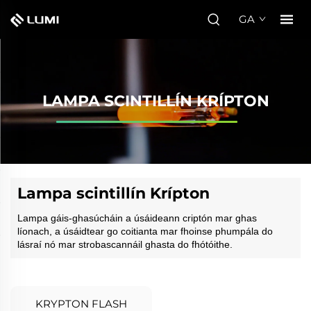
GA
LAMPA SCINTILLÍN KRÍPTON
Lampa scintillín Krípton
Lampa gáis-ghasúcháin a úsáideann criptón mar ghas
líonach, a úsáidtear go coitianta mar fhoinse phumpála do
lásraí nó mar strobascannáil ghasta do fhótóithe.
KRYPTON FLASH