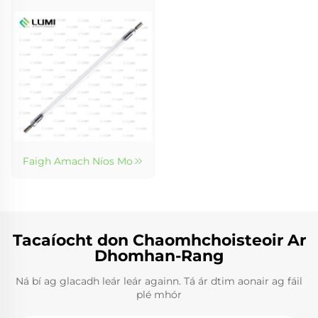
Faigh Amach Níos Mo
Tacaíocht don Chaomhchoisteoir Ar
Dhomhan-Rang
Ná bí ag glacadh leár leár againn. Tá ár dtim aonair ag fáil
plé mhór