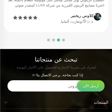
المصباح الزينوني يؤثر بشكل مباشر على موثوقية النظام بأكمله. لقد
اخترنا مصابيح الزينون الليزرية من شركة LUMI كمصدر ضوئي
لنظام الليزر الجديد لدينا، وقد ثبت أن هذا الاختيار كان حكيمًا. إن أداء
كلاوس ريختير
تشغيل هذا المصباح موثوق للغاية، كما أن طيف الطاقة الناتجة عنه





يتماشى بشكل كبير مع قضبان الكريستال الخاصة بنا، وفعالية تحويل
シュتوتغارت، ألمانيا
الطاقة ممتازة. حتى في ظل ظروف العمل ذات القدرة العالية
والتردد العالي، فإنه يحافظ على استقرار النبضات، مما يضمن دقة
عمليات القطع واللحام. كما أن تصميم الأقطاب المتينة والتبريد
الممتاز ساهما أيضًا في تمديد عمر المصباح بشكل ملحوظ، مما يقلل
من تكاليف الصيانة لعملائنا.
تبحث عن منتجاتنا
اشترك في نشرتنا الإخبارية للحصول على الأخبار اليومية.
إذا كنت بحاجة، يرجى الاتصال بنا!
أرسل الآن
المنتجات