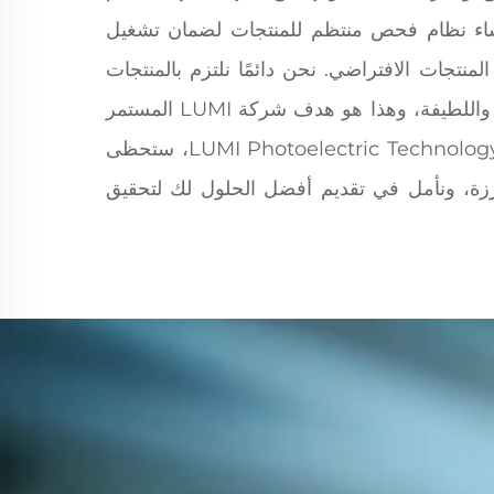
إنشاء نظام فحص منتظم للمنتجات لضمان تشغيل
نتجات الافتراضي. نحن دائمًا نلتزم بالمنتجات
المهنية والموثوقة والخدمة الكاملة واللطيفة، وهذا هو هدف شركة LUMI المستمر
في السعي. في شركة LUMI Photoelectric Technology Co. Ltd، ستحظى
ارزة، ونأمل في تقديم أفضل الحلول لك لتحقيق