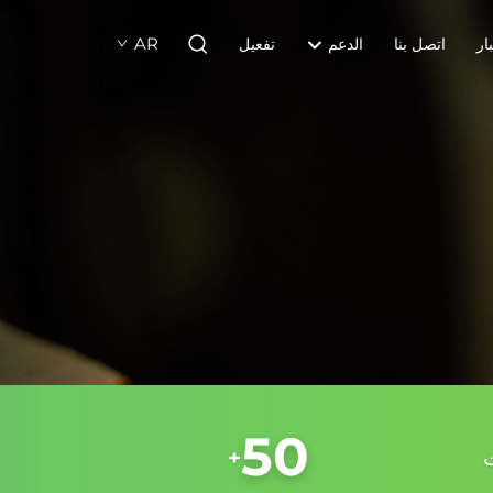
AR
ار
اتصل بنا
الدعم
تفعيل
50
+