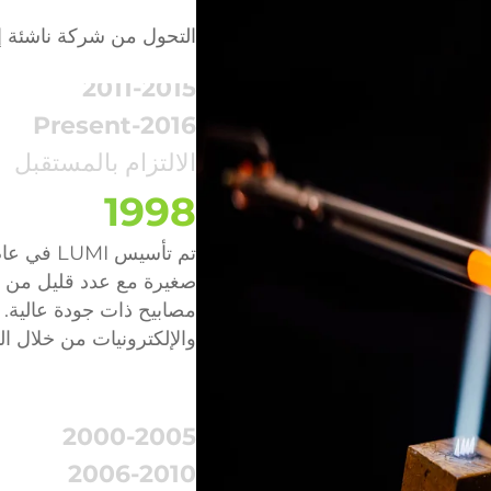
2000-2005
التحول من شركة ناشئة إ
2006-2010
2011-2015
2016-Present
الالتزام بالمستقبل
1998
صغيرة مع عدد قليل من ال
مصابيح ذات جودة عالية. 
والإلكترونيات من خلال الت
2000-2005
2006-2010