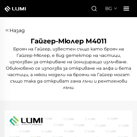
BG
Назад
Гайгер-Мюлер M4011
Брояч на Гайгер, известен също като брояч на
Гайгер-Мюлер, е вид детектор на частици,
използван за откриване на йонизиращо излъчване.
Обикновено се използва за откриване на алфа и бета
частици, а някои модели на броячи на Гайгер могат
също така да откриват гама лъчи и рентгенови
лъчи.