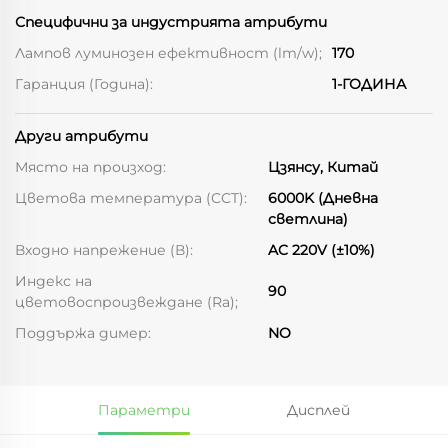
Специфични за индустрията атрибути
Лампов луминозен ефективност (lm/w);
170
Гаранция (Година):
1-ГОДИНА
Други атрибути
Място на произход:
Цзянсу, Китай
Цветова температура (CCT):
6000K (Дневна
светлина)
Входно напрежение (В):
AC 220V (±10%)
Индекс на
90
цветовоспроизвеждане (Ra);
Поддържа димер:
NO
Параметри
Дисплей