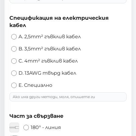
Спецификация на електрическия
кабел
A. 2,5mm² гъвклив кабел
B. 3,5mm² гъвклив кабел
C. 4mm² гъвклив кабел
D. 13AWG твърд кабел
E. Специално
Част за свързване
180° - линия