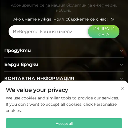
Абонирайте се за нашия бюлетин за ежедневни
новини.
Ако имате нужда, моля, свържете се с нас!
ИЗПРАТИ
СЕГА
Продукти
Бързи връзки
КОНТАКТНА ИНФОРМАЦИЯ
We value your privacy
We use cookies and similar tools to provide our services.
If you don't want to accept all cookies, click Personalize
cookies.
Accept all
Всички права запазени © Lumi Photoelectric Technology